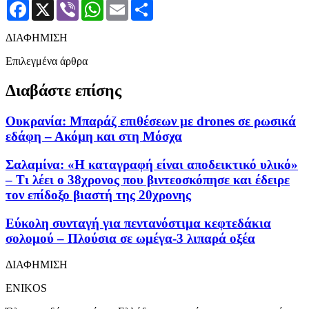
Facebook
X
Viber
WhatsApp
Email
Μοιραστείτε
ΔΙΑΦΗΜΙΣΗ
Επιλεγμένα άρθρα
Διαβάστε επίσης
Ουκρανία: Μπαράζ επιθέσεων με drones σε ρωσικά
εδάφη – Ακόμη και στη Μόσχα
Σαλαμίνα: «H καταγραφή είναι αποδεικτικό υλικό»
– Τι λέει ο 38χρονος που βιντεοσκόπησε και έδειρε
τον επίδοξο βιαστή της 20χρονης
Εύκολη συνταγή για πεντανόστιμα κεφτεδάκια
σολομού – Πλούσια σε ωμέγα-3 λιπαρά οξέα
ΔΙΑΦΗΜΙΣΗ
ENIKOS