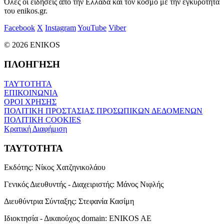
Όλες οι ειδήσεις από την Ελλάδα και τον κόσμο με την εγκυρότητα
του enikos.gr.
Facebook
X
Instagram
YouTube
Viber
© 2026 ENIKOS
ΠΛΟΗΓΗΣΗ
ΤΑΥΤΟΤΗΤΑ
ΕΠΙΚΟΙΝΩΝΙΑ
ΟΡΟΙ ΧΡΗΣΗΣ
ΠΟΛΙΤΙΚΗ ΠΡΟΣΤΑΣΙΑΣ ΠΡΟΣΩΠΙΚΩΝ ΔΕΔΟΜΕΝΩΝ
ΠΟΛΙΤΙΚΗ COOKIES
Κρατική Διαφήμιση
ΤΑΥΤΟΤΗΤΑ
Εκδότης:
Νίκος Χατζηνικολάου
Γενικός Διευθυντής - Διαχειριστής:
Μάνος Νιφλής
Διευθύντρια Σύνταξης:
Στεφανία Κασίμη
Ιδιοκτησία - Δικαιούχος domain:
ENIKOS AE