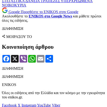
ΣΤΕΓΑΣΤΙΚΑ ΔΑΝΕΙΑ
ΤΡΑΠΕΖΕΣ
ΥΠΕΡΧΡΕΩΜΕΝΑ
ΝΟΙΚΟΚΥΡΙΑ
Google
Προσθέστε το ENIKOS στην Google
Ακολουθήστε το
ENIKOS στο Google News
και μάθετε πρώτοι
όλες τις ειδήσεις.
ΔΙΑΦΗΜΙΣΗ
ΜΟΙΡΑΣΟΥ ΤΟ
Κοινοποίηση άρθρου
Facebook
X
Viber
WhatsApp
Email
Μοιραστείτε
ΔΙΑΦΗΜΙΣΗ
ΔΙΑΦΗΜΙΣΗ
ENIKOS
Όλες οι ειδήσεις από την Ελλάδα και τον κόσμο με την εγκυρότητα
του enikos.gr.
Facebook
X
Instagram
YouTube
Viber