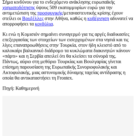
Σήμα κινδύνου για το ενδεχόμενο ανάκλησης ευρωπαϊκής
χρηματοδότησης
ύψους 509 εκατομμυρίων ευρώ για την
αντιμετώπιση της
προσφυγικής
/μεταναστευτικής κρίσης έχουν
στείλει οι
Βρυξέλλες
στην Αθήνα, καθώς η
κυβέρνηση
αδυνατεί να
απορροφήσει τα
κονδύλια
.
Κι ενώ η Κομισιόν σημαίνει συναγερμό για τις αργές διαδικασίες
επεξεργασίας των στοιχείων των εισερχομένων στα νησιά και τις
λίγες επαναπροωθήσεις στην Τουρκία, στον ήδη κλειστό από το
καλοκαίρι βαλκανικό διάδρομο τα κυκλώματα διακινητών κάνουν
«πάρτι» και η Σερβία απειλεί ότι θα κλείσει τα σύνορά της.
Πάντως, αύριο στη μεθόριο Τουρκίας και Βουλγαρίας γίνεται
επίσημη παρουσίαση της Ευρωπαϊκής Συνοριοφυλακής και
Ακτοφυλακής, μιας αστυνομικής δύναμης ταχείας αντίδρασης η
οποία θα αντικαταστήσει τη Frontex.
Πηγή: Καθημερινή