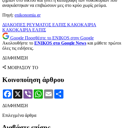
ζημιών στο δίκτυο και γίνει η καταγραφή των νοικοκυριών που
αναγκάστηκαν να επιβιώσουν μες στο κρύο χωρίς ρεύμα.
Πηγή:
enikonomia.gr
ΔΙΑΚΟΠΕΣ ΡΕΥΜΑΤΟΣ
ΕΛΠΙΣ
ΚΑΚΟΚΑΙΡΙΑ
ΚΑΚΟΚΑΙΡΙΑ ΕΛΠΙΣ
Google
Προσθέστε το ENIKOS στην Google
Ακολουθήστε το
ENIKOS στο Google News
και μάθετε πρώτοι
όλες τις ειδήσεις.
ΔΙΑΦΗΜΙΣΗ
ΜΟΙΡΑΣΟΥ ΤΟ
Κοινοποίηση άρθρου
Facebook
X
Viber
WhatsApp
Email
Μοιραστείτε
ΔΙΑΦΗΜΙΣΗ
Επιλεγμένα άρθρα
Διαβάστε επίσης