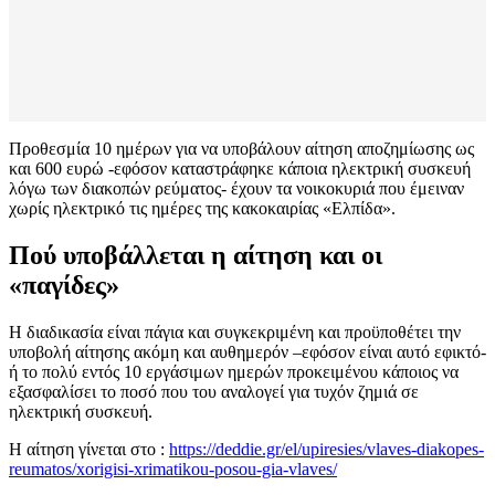
Προθεσμία 10 ημέρων για να υποβάλουν αίτηση αποζημίωσης ως
και 600 ευρώ -εφόσον καταστράφηκε κάποια ηλεκτρική συσκευή
λόγω των διακοπών ρεύματος- έχουν τα νοικοκυριά που έμειναν
χωρίς ηλεκτρικό τις ημέρες της κακοκαιρίας «Ελπίδα».
Πού υποβάλλεται η αίτηση και οι
«παγίδες»
Η διαδικασία είναι πάγια και συγκεκριμένη και προϋποθέτει την
υποβολή αίτησης ακόμη και αυθημερόν –εφόσον είναι αυτό εφικτό-
ή το πολύ εντός 10 εργάσιμων ημερών προκειμένου κάποιος να
εξασφαλίσει το ποσό που του αναλογεί για τυχόν ζημιά σε
ηλεκτρική συσκευή.
Η αίτηση γίνεται στο :
https://deddie.gr/el/upiresies/vlaves-diakopes-
reumatos/xorigisi-xrimatikou-posou-gia-vlaves/