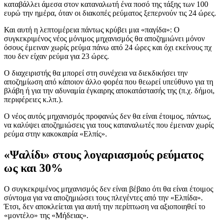
καταβάλλει άμεσα στον καταναλωτή ένα ποσό της τάξης των 100
ευρώ την ημέρα, όταν οι διακοπές ρεύματος ξεπερνούν τις 24 ώρες.
Και αυτή η λεπτομέρεια πάντως κρύβει μια «παγίδα»: Ο
συγκεκριμένος νέος μόνιμος μηχανισμός θα αποζημιώνει μόνον
όσους έμειναν χωρίς ρεύμα πάνω από 24 ώρες και όχι εκείνους πχ
που δεν είχαν ρεύμα για 23 ώρες.
Ο διαχειριστής θα μπορεί στη συνέχεια να διεκδικήσει την
αποζημίωση από κάποιον άλλο φορέα που θεωρεί υπεύθυνο για τη
βλάβη ή για την αδυναμία έγκαιρης αποκατάστασής της (π.χ. δήμοι,
περιφέρειες κ.λπ.).
Ο νέος αυτός μηχανισμός προφανώς δεν θα είναι έτοιμος, πάντως,
να καλύψει αποζημιώσεις για τους καταναλωτές που έμειναν χωρίς
ρεύμα στην κακοκαιρία «Ελπίς».
«Ψαλίδι» στους λογαριασμούς ρεύματος
ως και 30%
Ο συγκεκριμένος μηχανισμός δεν είναι βέβαιο ότι θα είναι έτοιμος
σύντομα για να αποζημιώσει τους πλεγέντες από την «Ελπίδα».
Έτσι, δεν αποκλείεται για αυτή την περίπτωση να αξιοποιηθεί το
«μοντέλο» της «Μήδειας».