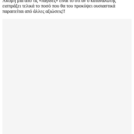
Ακόμη μία από τις «παγίδες» είναι το ότι αν ο καταναλωτής
εισπράξει τελικά το ποσό που θα του προκύψει ουσιαστικά
παραιτείται από άλλες αξιώσεις!!