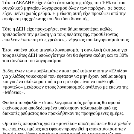
Τότε ο ΔΕΔΔΗΕ είχε δώσει έκπτωση της τάξης του 10% επί του
συνολικού μηνιαίου λογαριασμού όλων των παρόχων, σε όσους
είχαν μείνει χωρίς ρεύμα. Η μείωση αυτή είχε προκύψει από την
αφαίρεση της χρέωσης του δικτύου διανομής.
Τότε η ΔΕΗ είχε προχωρήσει ένα βήμα παραπέρα, καθώς
τριπλασίασε την μείωση για τους πελάτες της, προσθέτοντας
επιπλέον έκπτωση στις χρεώσεις ενέργειας του λογαριασμού τους.
Έτσι, για ένα μέσο μηνιαίο λογαριασμό, η συνολική έκπτωση για
τους πελάτες ΔΕΗ υπολογίστηκε ότι θα έφτανε ακόμη και το 30%
του συνόλου του λογαριασμού.
Δεδομένων των προβλημάτων που προέκυψαν από την «Ελπίδα»
για χιλιάδες νοικοκυριά που έφτασαν να μην έχουν ρεύμα ακόμη
και για ένα ολόκληρο τριήμερο η σκέψη είναι να υιοθετηθεί
«μοντέλο» μειώσεων στους λογαριασμούς ανάλογο με εκείνο της
«Μήδειας».
Φυσικά το «ψαλίδι» στους λογαριασμούς ρεύματος θα αφορά
εκείνους που αποδεδειγμένα υπέστησαν ταλαιπωρία από τις
διακοπές ρεύματος που προκλήθηκαν τις προηγούμενες ημέρες.
Οριστικές αποφάσεις για το «μοντέλο» αποζημιώσεων θα ληφθούν
τις επόμενες ημέρες και εφόσον προηγηθεί η αποκατάσταση των