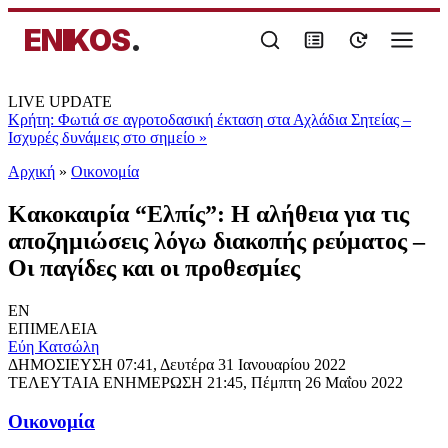
ENIKOS
.
LIVE UPDATE
Κρήτη: Φωτιά σε αγροτοδασική έκταση στα Αχλάδια Σητείας –
Ισχυρές δυνάμεις στο σημείο
»
Αρχική
»
Oικονομία
Κακοκαιρία “Ελπίς”: Η αλήθεια για τις
αποζημιώσεις λόγω διακοπής ρεύματος –
Οι παγίδες και οι προθεσμίες
EN
ΕΠΙΜΕΛΕΙΑ
Εύη Κατσώλη
ΔΗΜΟΣΙΕΥΣΗ
07:41, Δευτέρα 31 Ιανουαρίου 2022
ΤΕΛΕΥΤΑΙΑ ΕΝΗΜΕΡΩΣΗ
21:45, Πέμπτη 26 Μαΐου 2022
Oικονομία