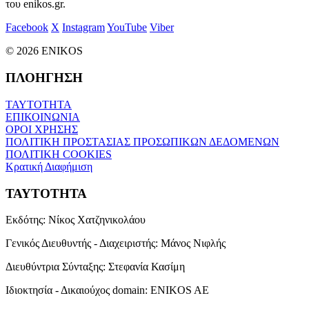
του enikos.gr.
Facebook
X
Instagram
YouTube
Viber
© 2026 ENIKOS
ΠΛΟΗΓΗΣΗ
ΤΑΥΤΟΤΗΤΑ
ΕΠΙΚΟΙΝΩΝΙΑ
ΟΡΟΙ ΧΡΗΣΗΣ
ΠΟΛΙΤΙΚΗ ΠΡΟΣΤΑΣΙΑΣ ΠΡΟΣΩΠΙΚΩΝ ΔΕΔΟΜΕΝΩΝ
ΠΟΛΙΤΙΚΗ COOKIES
Κρατική Διαφήμιση
ΤΑΥΤΟΤΗΤΑ
Εκδότης:
Νίκος Χατζηνικολάου
Γενικός Διευθυντής - Διαχειριστής:
Μάνος Νιφλής
Διευθύντρια Σύνταξης:
Στεφανία Κασίμη
Ιδιοκτησία - Δικαιούχος domain:
ENIKOS AE