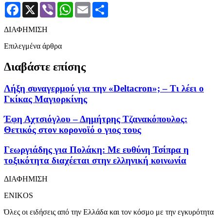
Facebook
X
Viber
WhatsApp
Email
Μοιραστείτε
ΔΙΑΦΗΜΙΣΗ
Επιλεγμένα άρθρα
Διαβάστε επίσης
Λήξη συναγερμού για την «Deltacron»; – Τι λέει ο
Γκίκας Μαγιορκίνης
Έφη Αχτσιόγλου – Δημήτρης Τζανακόπουλος:
Θετικός στον κορονοϊό ο γιος τους
Γεωργιάδης για Πολάκη: Με ευθύνη Τσίπρα η
τοξικότητα διαχέεται στην ελληνική κοινωνία
ΔΙΑΦΗΜΙΣΗ
ENIKOS
Όλες οι ειδήσεις από την Ελλάδα και τον κόσμο με την εγκυρότητα