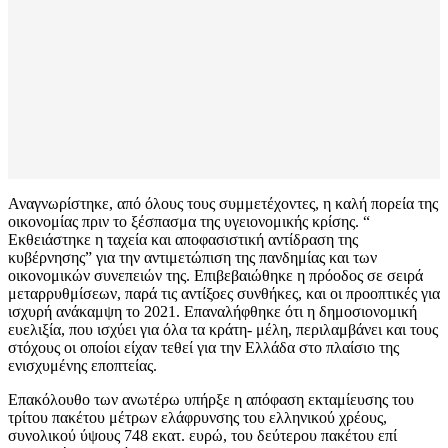
Αναγνωρίστηκε, από όλους τους συμμετέχοντες, η καλή πορεία της
οικονομίας πριν το ξέσπασμα της υγειονομικής κρίσης. “
Εκθειάστηκε η ταχεία και αποφασιστική αντίδραση της
κυβέρνησης” για την αντιμετώπιση της πανδημίας και των
οικονομικών συνεπειών της. Επιβεβαιώθηκε η πρόοδος σε σειρά
μεταρρυθμίσεων, παρά τις αντίξοες συνθήκες, και οι προοπτικές για
ισχυρή ανάκαμψη το 2021. Επαναλήφθηκε ότι η δημοσιονομική
ευελιξία, που ισχύει για όλα τα κράτη- μέλη, περιλαμβάνει και τους
στόχους οι οποίοι είχαν τεθεί για την Ελλάδα στο πλαίσιο της
ενισχυμένης εποπτείας.
Επακόλουθο των ανωτέρω υπήρξε η απόφαση εκταμίευσης του
τρίτου πακέτου μέτρων ελάφρυνσης του ελληνικού χρέους,
συνολικού ύψους 748 εκατ. ευρώ, του δεύτερου πακέτου επί