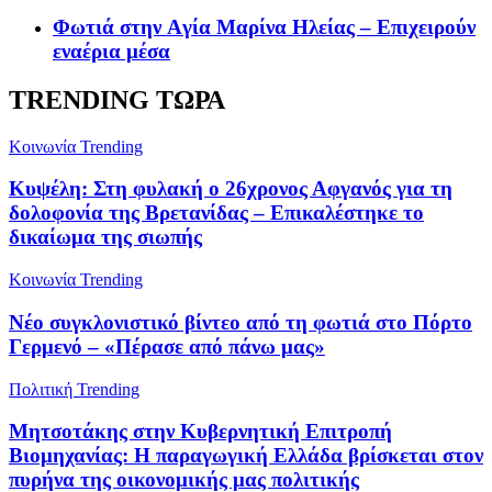
Φωτιά στην Aγία Μαρίνα Ηλείας – Επιχειρούν
εναέρια μέσα
TRENDING ΤΩΡΑ
Κοινωνία
Trending
Κυψέλη: Στη φυλακή ο 26χρονος Αφγανός για τη
δολοφονία της Βρετανίδας – Επικαλέστηκε το
δικαίωμα της σιωπής
Κοινωνία
Trending
Νέο συγκλονιστικό βίντεο από τη φωτιά στο Πόρτο
Γερμενό – «Πέρασε από πάνω μας»
Πολιτική
Trending
Μητσοτάκης στην Κυβερνητική Επιτροπή
Βιομηχανίας: Η παραγωγική Ελλάδα βρίσκεται στον
πυρήνα της οικονομικής μας πολιτικής