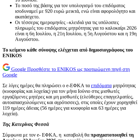
Το ποσό της βάσης για τον υπολογισμό του επιδόματος
ισοδυναμεί με 920 ευρώ μεικτά, ενώ είναι αφορολόγητο και
ακατάσχετο.
Οι τέσσερις ημερομηνίες –κλειδιά για τις υπόλοιπες
πληρωμές του επιδόματος μητρότητας για το καλοκαίρι 2026
είναι η 6η Ιουλίου, η 21η Ιουλίου, η 5η Αυγούστου και η 19η
Αυγούστου.
Το κείμενο κάθε σύνοψης ελέγχεται από δημοσιογράφους του
ENIKOS
Google
Προσθέστε το ENIKOS ως προτιμώμενη πηγή στη
Google
Σε λίγες ημέρες θα πληρώσει ο e-ΕΦΚΑ τα
επιδόματα
μητρότητας
(κυοφορίας και λοχείας) για τον μήνα Ιούνιο στις μισθωτές
εργαζόμενες μητέρες και μη μισθωτές (ελεύθερες επαγγελματίες,
αυτοαπασχολούμενες και αγρότισσες), στις οποίες έχουν χορηγηθεί
119 ημέρες άδειας (56 ημέρες για κυοφορία και 63 ημέρες για
λοχεία).
Της Κατερίνας Φεσσά
Σύμφωνα με τον e- ΕΦΚΑ, η καταβολή θα
πραγματοποιηθεί τη