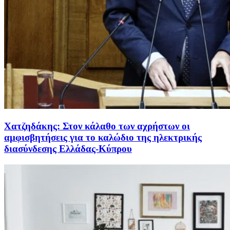
Χατζηδάκης: Στον κάλαθο των αχρήστων οι
αμφισβητήσεις για το καλώδιο της ηλεκτρικής
διασύνδεσης Ελλάδας-Κύπρου