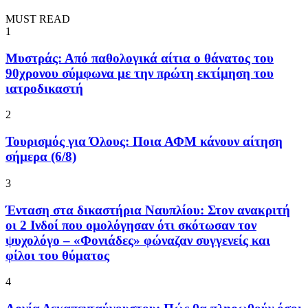
MUST READ
1
Μυστράς: Από παθολογικά αίτια ο θάνατος του
90χρονου σύμφωνα με την πρώτη εκτίμηση του
ιατροδικαστή
2
Τουρισμός για Όλους: Ποια ΑΦΜ κάνουν αίτηση
σήμερα (6/8)
3
Ένταση στα δικαστήρια Ναυπλίου: Στον ανακριτή
οι 2 Ινδοί που ομολόγησαν ότι σκότωσαν τον
ψυχολόγο – «Φονιάδες» φώναζαν συγγενείς και
φίλοι του θύματος
4