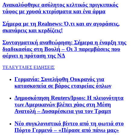
Ανακαλύφθηκε ασύλητος κελτικός πριγκιπικός
τάφος με χρυσά κτερίσματα και ένα άρμα
Σήμερα με τη Realnews: Ό,τι και αν αγοράσεις,
σκανάρεις και κερδίζεις!
Συνταγματική αναθεώρηση: Σήμερα η έναρξη της
διαδικασίας στη Βουλή – Οι 3 παρεμβάσεις που
φέρνει η πρόταση της ΝΔ
ΤΕΛΕΥΤΑΙΕΣ ΕΙΔΗΣΕΙΣ
Γερμανία: Συνελήφθη Ουκρανός για
κατασκοπεία σε βάρος εταιρείας όπλων
Δημοσκόπηση Reuters/Ipsos: Η πλειονότητα
των Αμερικανών βλέπει χάος στη Μέση
Ανατολή – Δυσαρέσκεια για τον Τραμπ
Νέο συγκλονιστικό βίντεο από τη φωτιά στο
Πόρτο Γερμενό – «Πέρασε από πάνω μας»