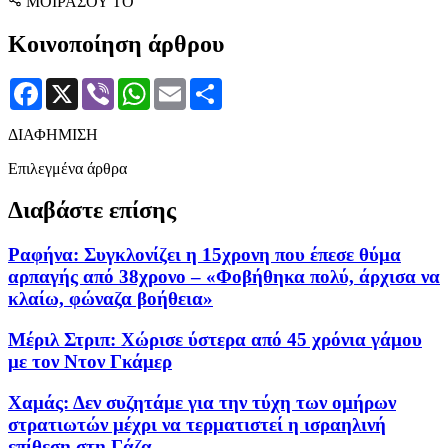
ΜΟΙΡΑΣΟΥ ΤΟ
Κοινοποίηση άρθρου
Facebook
X
Viber
WhatsApp
Email
Μοιραστείτε
ΔΙΑΦΗΜΙΣΗ
Επιλεγμένα άρθρα
Διαβάστε επίσης
Ραφήνα: Συγκλονίζει η 15χρονη που έπεσε θύμα
αρπαγής από 38χρονο – «Φοβήθηκα πολύ, άρχισα να
κλαίω, φώναζα βοήθεια»
Μέριλ Στριπ: Χώρισε ύστερα από 45 χρόνια γάμου
με τον Ντον Γκάμερ
Χαμάς: Δεν συζητάμε για την τύχη των ομήρων
στρατιωτών μέχρι να τερματιστεί η ισραηλινή
επίθεση στη Γάζα