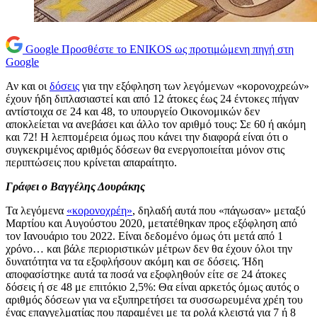
Google
Προσθέστε το ENIKOS ως προτιμώμενη πηγή στη
Google
Αν και οι
δόσεις
για την εξόφληση των λεγόμενων «κορονοχρεών»
έχουν ήδη διπλασιαστεί και από 12 άτοκες έως 24 έντοκες πήγαν
αντίστοιχα σε 24 και 48, το υπουργείο Οικονομικών δεν
αποκλείεται να ανεβάσει και άλλο τον αριθμό τους: Σε 60 ή ακόμη
και 72! Η λεπτομέρεια όμως που κάνει την διαφορά είναι ότι ο
συγκεκριμένος αριθμός δόσεων θα ενεργοποιείται μόνον στις
περιπτώσεις που κρίνεται απαραίτητο.
Γράφει ο Βαγγέλης Δουράκης
Τα λεγόμενα
«κορονοχρέη»
, δηλαδή αυτά που «πάγωσαν» μεταξύ
Μαρτίου και Αυγούστου 2020, μετατέθηκαν προς εξόφληση από
τον Ιανουάριο του 2022. Είναι δεδομένο όμως ότι μετά από 1
χρόνο… και βάλε περιοριστικών μέτρων δεν θα έχουν όλοι την
δυνατότητα να τα εξοφλήσουν ακόμη και σε δόσεις. Ήδη
αποφασίστηκε αυτά τα ποσά να εξοφληθούν είτε σε 24 άτοκες
δόσεις ή σε 48 με επιτόκιο 2,5%: Θα είναι αρκετός όμως αυτός ο
αριθμός δόσεων για να εξυπηρετήσει τα συσσωρευμένα χρέη του
ένας επαγγελματίας που παραμένει με τα ρολά κλειστά για 7 ή 8