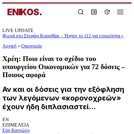
ENIKOS
.
LIVE UPDATE
Φωτιά στο Στεφάνι Κορινθίας – Ήχησε το 112 για ετοιμότητα
»
Αρχική
»
Oικονομία
Χρέη: Ποιο είναι το σχέδιο του
υπουργείου Οικονομικών για 72 δόσεις –
Ποιους αφορά
Αν και οι δόσεις για την εξόφληση
των λεγόμενων «κορονοχρεών»
έχουν ήδη διπλασιαστεί...
EN
ΕΠΙΜΕΛΕΙΑ
Εύη Κατσώλη