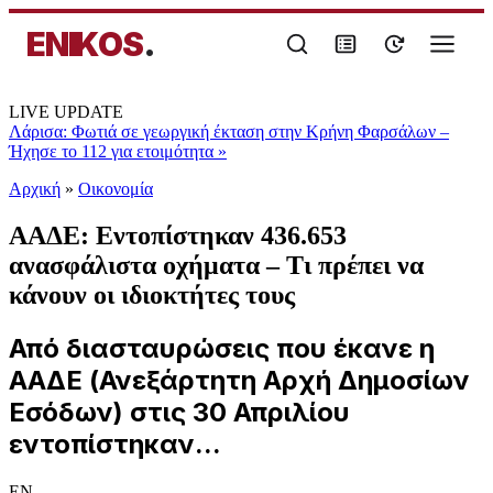
ENIKOS
.
LIVE UPDATE
Λάρισα: Φωτιά σε γεωργική έκταση στην Κρήνη Φαρσάλων –
Ήχησε το 112 για ετοιμότητα
»
Αρχική
»
Oικονομία
ΑΑΔΕ: Εντοπίστηκαν 436.653
ανασφάλιστα οχήματα – Τι πρέπει να
κάνουν οι ιδιοκτήτες τους
Από διασταυρώσεις που έκανε η
ΑΑΔΕ (Ανεξάρτητη Αρχή Δημοσίων
Εσόδων) στις 30 Απριλίου
εντοπίστηκαν...
EN