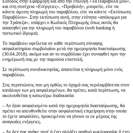
Είσοδος στην Εφαρμογή και από την επιλογή «Τα Παράβολά μου»,
και στη συνέχεια «Ενέργειες», «Προβολή», μπορείτε, είτε να
κάνετε άμεση πληρωμή του παραβόλου, είτε να κάνετε «Εκτύπωση
Παραβόλου». Στην εκτύπωση αυτή, στην ενότητα «απόκομμα για
την Τράπεζα», υπάρχει ο Κωδικός Πληρωμής όπως αυτός θα
απαιτηθεί για την πληρωμή του παραβόλου (web banking ή
πιστωτικό ίδρυμα).
Το παράβολο οφείλεται σε κάθε περίπτωση σύναψης
ασφαλιστηρίου συμβολαίου μετά την ημερομηνία διασταύρωσης
(30.04.2018), ακόμα και αν το συμβόλαιο έχει συναφθεί πριν την
ενημέρωσή σας με την παρούσα επιστολή.
Σε περίπτωση συνιδιοκτησίας, απαιτείται η πληρωμή μόνο ενός
παραβόλου.
Στις περιπτώσεις που μη ορθώς το όχημά σας περιλαμβάνεται στον
κατάλογο των μη ασφαλισμένων, θα πρέπει, κατά περίπτωση, να
ακολουθείται η κατωτέρω διαδικασία:
– Αν ήταν ασφαλισμένο κατά την ημερομηνία διασταύρωσης, θα
πρέπει να απευθυνθείτε στην ασφαλιστική επιχείρηση στην οποία
το έχετε ασφαλίσει, προκειμένου να γίνουν οι εκ μέρους της
αναγκαίες ενέργειες.
– Αν δεν σας ανήκε ποτέ ή έχει αλλάξει αριθμό κυκλοφορίας ή έχει