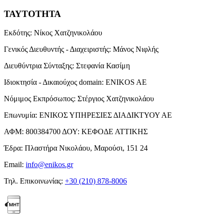
ΤΑΥΤΟΤΗΤΑ
Εκδότης:
Νίκος Χατζηνικολάου
Γενικός Διευθυντής - Διαχειριστής:
Μάνος Νιφλής
Διευθύντρια Σύνταξης:
Στεφανία Κασίμη
Ιδιοκτησία - Δικαιούχος domain:
ENIKOS AE
Νόμιμος Εκπρόσωπος:
Στέργιος Χατζηνικολάου
Επωνυμία:
ΕΝΙΚΟΣ ΥΠΗΡΕΣΙΕΣ ΔΙΑΔΙΚΤΥΟΥ ΑΕ
ΑΦΜ:
800384700
ΔΟΥ:
ΚΕΦΟΔΕ ΑΤΤΙΚΗΣ
Έδρα:
Πλαστήρα Νικολάου, Μαρούσι, 151 24
Email:
info@enikos.gr
Τηλ. Επικοινωνίας:
+30 (210) 878-8006