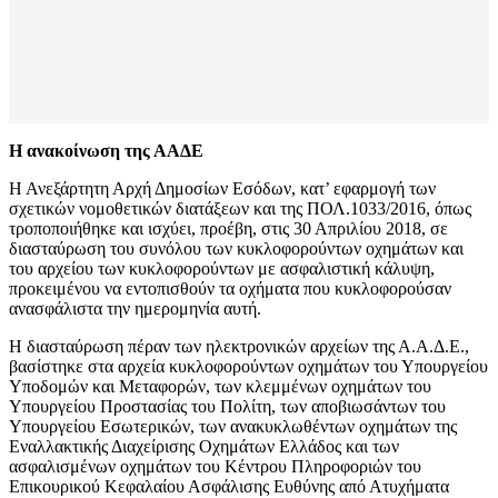
Η ανακοίνωση της ΑΑΔΕ
Η Ανεξάρτητη Αρχή Δημοσίων Εσόδων, κατ’ εφαρμογή των
σχετικών νομοθετικών διατάξεων και της ΠΟΛ.1033/2016, όπως
τροποποιήθηκε και ισχύει, προέβη, στις 30 Απριλίου 2018, σε
διασταύρωση του συνόλου των κυκλοφορούντων οχημάτων και
του αρχείου των κυκλοφορούντων με ασφαλιστική κάλυψη,
προκειμένου να εντοπισθούν τα οχήματα που κυκλοφορούσαν
ανασφάλιστα την ημερομηνία αυτή.
Η διασταύρωση πέραν των ηλεκτρονικών αρχείων της Α.Α.Δ.Ε.,
βασίστηκε στα αρχεία κυκλοφορούντων οχημάτων του Υπουργείου
Υποδομών και Μεταφορών, των κλεμμένων οχημάτων του
Υπουργείου Προστασίας του Πολίτη, των αποβιωσάντων του
Υπουργείου Εσωτερικών, των ανακυκλωθέντων οχημάτων της
Εναλλακτικής Διαχείρισης Οχημάτων Ελλάδος και των
ασφαλισμένων οχημάτων του Κέντρου Πληροφοριών του
Επικουρικού Κεφαλαίου Ασφάλισης Ευθύνης από Ατυχήματα