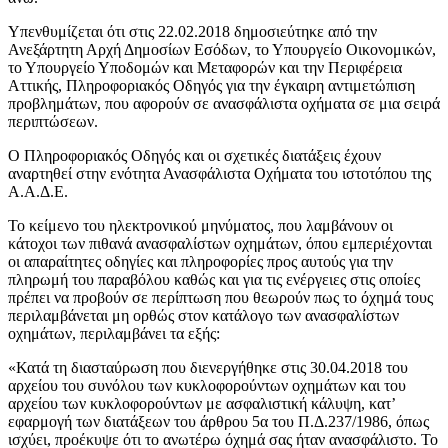
Υπενθυμίζεται ότι στις 22.02.2018 δημοσιεύτηκε από την
Ανεξάρτητη Αρχή Δημοσίων Εσόδων, το Υπουργείο Οικονομικών,
το Υπουργείο Υποδομών και Μεταφορών και την Περιφέρεια
Αττικής, Πληροφοριακός Οδηγός για την έγκαιρη αντιμετώπιση
προβλημάτων, που αφορούν σε ανασφάλιστα οχήματα σε μια σειρά
περιπτώσεων.
Ο Πληροφοριακός Οδηγός και οι σχετικές διατάξεις έχουν
αναρτηθεί στην ενότητα Ανασφάλιστα Οχήματα του ιστοτόπου της
Α.Α.Δ.Ε.
Το κείμενο του ηλεκτρονικού μηνύματος, που λαμβάνουν οι
κάτοχοι των πιθανά ανασφαλίστων οχημάτων, όπου εμπεριέχονται
οι απαραίτητες οδηγίες και πληροφορίες προς αυτούς για την
πληρωμή του παραβόλου καθώς και για τις ενέργειες στις οποίες
πρέπει να προβούν σε περίπτωση που θεωρούν πως το όχημά τους
περιλαμβάνεται μη ορθώς στον κατάλογο των ανασφαλίστων
οχημάτων, περιλαμβάνει τα εξής:
«Κατά τη διασταύρωση που διενεργήθηκε στις 30.04.2018 του
αρχείου του συνόλου των κυκλοφορούντων οχημάτων και του
αρχείου των κυκλοφορούντων με ασφαλιστική κάλυψη, κατ’
εφαρμογή των διατάξεων του άρθρου 5α του Π.Δ.237/1986, όπως
ισχύει, προέκυψε ότι το ανωτέρω όχημά σας ήταν ανασφάλιστο. Το