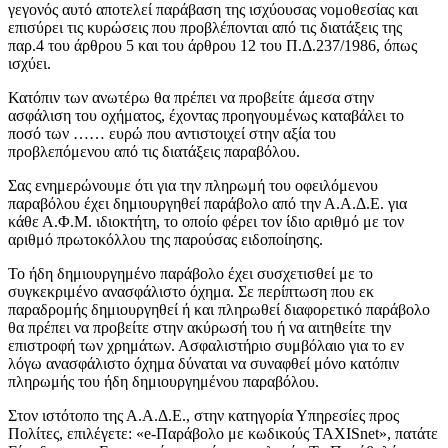
γεγονός αυτό αποτελεί παράβαση της ισχύουσας νομοθεσίας και
επισύρει τις κυρώσεις που προβλέπονται από τις διατάξεις της
παρ.4 του άρθρου 5 και του άρθρου 12 του Π.Δ.237/1986, όπως
ισχύει.
Κατόπιν των ανωτέρω θα πρέπει να προβείτε άμεσα στην
ασφάλιση του οχήματος, έχοντας προηγουμένως καταβάλει το
ποσό των …… ευρώ που αντιστοιχεί στην αξία του
προβλεπόμενου από τις διατάξεις παραβόλου.
Σας ενημερώνουμε ότι για την πληρωμή του οφειλόμενου
παραβόλου έχει δημιουργηθεί παράβολο από την Α.Α.Δ.Ε. για
κάθε Α.Φ.Μ. ιδιοκτήτη, το οποίο φέρει τον ίδιο αριθμό με τον
αριθμό πρωτοκόλλου της παρούσας ειδοποίησης.
Το ήδη δημιουργημένο παράβολο έχει συσχετισθεί με το
συγκεκριμένο ανασφάλιστο όχημα. Σε περίπτωση που εκ
παραδρομής δημιουργηθεί ή και πληρωθεί διαφορετικό παράβολο
θα πρέπει να προβείτε στην ακύρωσή του ή να αιτηθείτε την
επιστροφή των χρημάτων. Ασφαλιστήριο συμβόλαιο για το εν
λόγω ανασφάλιστο όχημα δύναται να συναφθεί μόνο κατόπιν
πληρωμής του ήδη δημιουργημένου παραβόλου.
Στον ιστότοπο της Α.Α.Δ.Ε., στην κατηγορία Υπηρεσίες προς
Πολίτες, επιλέγετε: «e-Παράβολο με κωδικούς TAXISnet», πατάτε