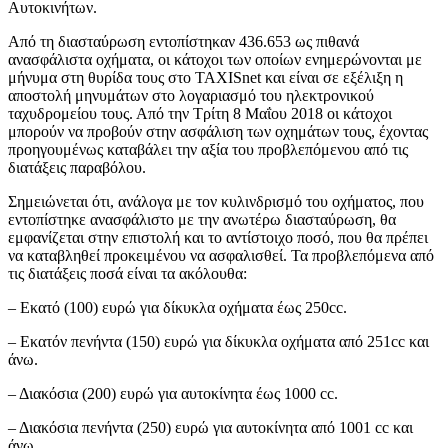
Αυτοκινήτων.
Από τη διασταύρωση εντοπίστηκαν 436.653 ως πιθανά
ανασφάλιστα οχήματα, οι κάτοχοι των οποίων ενημερώνονται με
μήνυμα στη θυρίδα τους στο TAXISnet και είναι σε εξέλιξη η
αποστολή μηνυμάτων στο λογαριασμό του ηλεκτρονικού
ταχυδρομείου τους. Από την Τρίτη 8 Μαΐου 2018 οι κάτοχοι
μπορούν να προβούν στην ασφάλιση των οχημάτων τους, έχοντας
προηγουμένως καταβάλει την αξία του προβλεπόμενου από τις
διατάξεις παραβόλου.
Σημειώνεται ότι, ανάλογα με τον κυλινδρισμό του οχήματος, που
εντοπίστηκε ανασφάλιστο με την ανωτέρω διασταύρωση, θα
εμφανίζεται στην επιστολή και το αντίστοιχο ποσό, που θα πρέπει
να καταβληθεί προκειμένου να ασφαλισθεί. Τα προβλεπόμενα από
τις διατάξεις ποσά είναι τα ακόλουθα:
– Εκατό (100) ευρώ για δίκυκλα οχήματα έως 250cc.
– Εκατόν πενήντα (150) ευρώ για δίκυκλα οχήματα από 251cc και
άνω.
– Διακόσια (200) ευρώ για αυτοκίνητα έως 1000 cc.
– Διακόσια πενήντα (250) ευρώ για αυτοκίνητα από 1001 cc και
άνω.