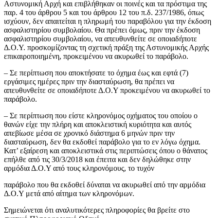
Αστυνομική Αρχή και επιβλήθηκαν οι ποινές και τα πρόστιμα της
παρ. 4 του άρθρου 5 και του άρθρου 12 του π.δ. 237/1986, όπως
ισχύουν, δεν απαιτείται η πληρωμή του παραβόλου για την έκδοση
ασφαλιστηρίου συμβολαίου. Θα πρέπει όμως, πριν την έκδοση
ασφαλιστηρίου συμβολαίου, να απευθυνθείτε σε οποιαδήποτε
Δ.Ο.Υ. προσκομίζοντας τη σχετική πράξη της Αστυνομικής Αρχής
επικαιροποιημένη, προκειμένου να ακυρωθεί το παράβολο.
– Σε περίπτωση που αποκτήσατε το όχημα έως και εφτά (7)
εργάσιμες ημέρες πριν την διασταύρωση, θα πρέπει να
απευθυνθείτε σε οποιαδήποτε Δ.Ο.Υ προκειμένου να ακυρωθεί το
παράβολο.
– Σε περίπτωση που είστε κληρονόμος οχήματος του οποίου ο
θανών είχε την πλήρη και αποκλειστική κυριότητα και αυτός
απεβίωσε μέσα σε χρονικό διάστημα 6 μηνών πριν την
διασταύρωση, δεν θα εκδοθεί παράβολο για το εν λόγω όχημα.
Κατ’ εξαίρεση και αποκλειστικά στις περιπτώσεις όπου ο θάνατος
επήλθε από τις 30/3/2018 και έπειτα και δεν δηλώθηκε στην
αρμόδια Δ.Ο.Υ από τους κληρονόμους, το τυχόν
παράβολο που θα εκδοθεί δύναται να ακυρωθεί από την αρμόδια
Δ.Ο.Υ μετά από αίτημα των κληρονόμων.
Σημειώνεται ότι αναλυτικότερες πληροφορίες θα βρείτε στο