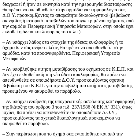
διαγραφεί ή ήταν σε ακινησία κατά την ημερομηνία διασταύρωσης
θα πρέπει να απευθυνθείτε στην αρμόδια για τη φορολογία σας
Δ.Ο.Υ. προσκομίζοντας τα απαραίτητα δικαιολογητικά (βεβαίωση
ακινησίας ή ιστορικό μεταβολών του συγκεκριμένου οχήματος από
την αρμόδια Περιφερειακή Υπηρεσία Μεταφορών, στην οποία έχει
εκδοθεί η άδεια κυκλοφορίας του κ.λπ.).
– Αν υπάρχει λάθος στα στοιχεία της άδειας κυκλοφορίας ή το
όχημα δεν σας ανήκει πλέον, θα πρέπει να απευθυνθείτε στην
αρμόδια, κατά τα προαναφερθέντα, Περιφερειακή Υπηρεσία
Μεταφορών.
– Αν υποβλήθηκε αίτηση μεταβίβασης του οχήματος σε Κ.Ε.Π. και
δεν έχει εκδοθεί ακόμα η νέα άδεια κυκλοφορίας, θα πρέπει να
απευθυνθείτε σε οποιαδήποτε Δ.Ο.Υ. προσκομίζοντας σχετική
βεβαίωση του Κ.Ε.Π. για την υποβολή του αιτήματος μεταβίβασης,
προκειμένου να ακυρωθεί το παράβολο.
– Αν υπάρχει εξαίρεση της υποχρεωτικής ασφάλισης κατ’ εφαρμογή
της διάταξης του άρθρου 3 του π.δ. 237/1986 (ΦΕΚ Α΄ 331), όπως
ισχύει, θα πρέπει να απευθυνθείτε σε οποιαδήποτε Δ.Ο.Υ.,
προσκομίζοντας τα σχετικά δικαιολογητικά, προκειμένου να
ακυρωθεί το παράβολο.
– Στην περίπτωση που το όχημά σας εντοπίσθηκε και από την