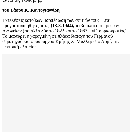
μανία της εκδίκησης.
του Τάσου Κ. Κοντογιαννίδη
Εκτελέσεις κατοίκων, ισοπέδωση των σπιτιών τους. Έτσι
πραγματοποιήθηκε, τότε,
(13-8-1944),
το 3ο ολοκαύτωμα των
Ανωγείων ( τα άλλα δύο το 1822 και το 1867, επί Τουρκοκρατίας).
Το μαρτυρεί η χαραγμένη σε πλάκα διαταγή του Γερμανού
στρατηγού και φρουράρχου Κρήτης Χ. Μύλλερ στο Αρμί, την
κεντρική πλατεία: