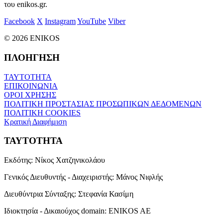
του enikos.gr.
Facebook
X
Instagram
YouTube
Viber
© 2026 ENIKOS
ΠΛΟΗΓΗΣΗ
ΤΑΥΤΟΤΗΤΑ
ΕΠΙΚΟΙΝΩΝΙΑ
ΟΡΟΙ ΧΡΗΣΗΣ
ΠΟΛΙΤΙΚΗ ΠΡΟΣΤΑΣΙΑΣ ΠΡΟΣΩΠΙΚΩΝ ΔΕΔΟΜΕΝΩΝ
ΠΟΛΙΤΙΚΗ COOKIES
Κρατική Διαφήμιση
ΤΑΥΤΟΤΗΤΑ
Εκδότης:
Νίκος Χατζηνικολάου
Γενικός Διευθυντής - Διαχειριστής:
Μάνος Νιφλής
Διευθύντρια Σύνταξης:
Στεφανία Κασίμη
Ιδιοκτησία - Δικαιούχος domain:
ENIKOS AE