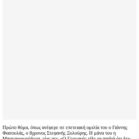
Πρώτο θύμα, όπως ανέφερε σε επετειακή ομιλία του ο Γιάννης
Φασουλάς, ο 8χρονος Στεφανής Ξυλούρης. Η μάνα του η
Μπαμπουκιούδενα, είχε πει: «Ο Γερμανός είδε τα παιδιά ότι δεν