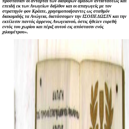
προστασίαν οι αντάρται των διαφόρων ομάδων αντιστάσεως και
επειδή εκ των Ανωγείων διήλθον και οι απαγωγείς με τον
στρατηγόν φον Κράιπε, χρησιμοποιήσαντες ως σταθμόν
διακομιδής τα Ανώγεια, διατάσσομεν την ΙΣΟΠΕΔΩΣΙΝ και την
εκτέλεσιν παντός άρρενος Ανωγειανού, όστις ήθελεν ευρεθή
εντός του χωρίου και πέριξ αυτού εις απόστασιν ενός
χιλιομέτρου».