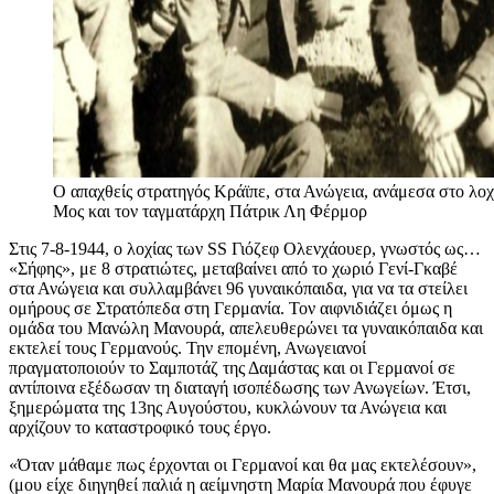
Ο απαχθείς στρατηγός Κράϊπε, στα Ανώγεια, ανάμεσα στο λο
Μος και τον ταγματάρχη Πάτρικ Λη Φέρμορ
Στις 7-8-1944, ο λοχίας των SS Γιόζεφ Ολενχάουερ, γνωστός ως…
«Σήφης», με 8 στρατιώτες, μεταβαίνει από το χωριό Γενί-Γκαβέ
στα Ανώγεια και συλλαμβάνει 96 γυναικόπαιδα, για να τα στείλει
ομήρους σε Στρατόπεδα στη Γερμανία. Τον αιφνιδιάζει όμως η
ομάδα του Μανώλη Μανουρά, απελευθερώνει τα γυναικόπαιδα και
εκτελεί τους Γερμανούς. Την επομένη, Ανωγειανοί
πραγματοποιούν το Σαμποτάζ της Δαμάστας και οι Γερμανοί σε
αντίποινα εξέδωσαν τη διαταγή ισοπέδωσης των Ανωγείων. Έτσι,
ξημερώματα της 13ης Αυγούστου, κυκλώνουν τα Ανώγεια και
αρχίζουν το καταστροφικό τους έργο.
«Όταν μάθαμε πως έρχονται οι Γερμανοί και θα μας εκτελέσουν»,
(μου είχε διηγηθεί παλιά η αείμνηστη Μαρία Μανουρά που έφυγε