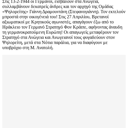
Στις 13-2-1944 οι Γερμανοί, εισβάλουν στα Ανώγεια,
συλλαμβάνουν δεκατρείς άνδρες και τον αρχηγό της Ομάδας
«Ψηλορείτης» Γιάννη Δραμουντάνη (Στεφανογιάννη). Τον εκτελούν
μπροστά στην οικογένειά του! Στις 27 Απριλίου, Βρετανοί
αξιωματικοί με Κρητικούς αγωνιστές, απαγάγουν έξω από το
Ηράκλειο τον Γερμανό Στρατηγό Φον Κράιπε, αφήνοντας άναυδη
τη γερμανοκρατούμενη Ευρώπη! Οι απαγωγείς μεταφέρουν τον
Στρατηγό στα Ανώγεια και Ανωγειανοί τους φυγαδεύουν στον
Ψηλορείτη, μετά στα Νότια παράλια, για να διαφύγουν με
υποβρύχιο στη Μ. Ανατολή.