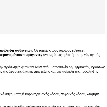
πρόληψη ασθενειών
. Οι τομείς στους οποίους εστιάζει
μεμονωμένους παράγοντες
υγείας όπως η διατήρηση ενός υγιούς
ην πρόσληψη φυτικών ινών από μια ποικιλία δημητριακών, φρούτων
ς της άφθονης άπαχης πρωτεΐνης και την αύξηση της πρόσληψης
ικάλυψη μεταξύ καρδιαγγειακής νόσου, νεφρικής νόσου, διαβήτη
ε να υποστηρίξει καλύτερα την υγεία της καρδιάς και των νεφρών