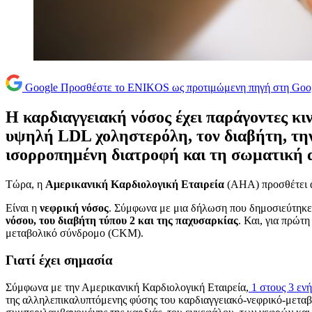
Google
Προσθέστε το ENIKOS ως προτιμώμενη πηγή στη Goo
Η καρδιαγγειακή νόσος έχει παράγοντες κι
υψηλή LDL χοληστερόλη, τον διαβήτη, την
ισορροπημένη διατροφή και τη σωματική
Τώρα, η
Αμερικανική Καρδιολογική Εταιρεία
(AHA) προσθέτει α
Είναι η
νεφρική νόσος
. Σύμφωνα με μια δήλωση που δημοσιεύτηκε
νόσου, του διαβήτη τύπου 2 και της παχυσαρκίας
. Και, για πρώτ
μεταβολικό σύνδρομο (CKM).
Γιατί έχει σημασία
Σύμφωνα με την Αμερικανική Καρδιολογική Εταιρεία,
1 στους 3 ενή
της αλληλεπικαλυπτόμενης φύσης του καρδιαγγειακό-νεφρικό-μετα