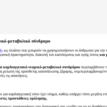
ρικό-μεταβολικό σύνδρομο
8»
ως πλαίσιο που μπορούν να χρησιμοποιήσουν οι άνθρωποι για την
ατική δραστηριότητα, διακοπή του καπνίσματος και υγιής ύπνος
και 
για καρδιαγγειακό-νεφρικό-μεταβολικό συνδρόμου
περιλαμβάνουν τ
 τη μείωση της πρόσθετης κατανάλωσης ζάχαρης, συμπεριλαμβανομένη
ς τις απαιτήσεις.
 για καρδιαγγειακή νόσο έχει νόημα, καθώς υπάρχει τόσο μεγάλη επ
ί στις προσπάθειες πρόληψης.
βιώσιμες τροποποιήσεις στο διατροφικό σας μοτίβο για να το βοηθήσετ