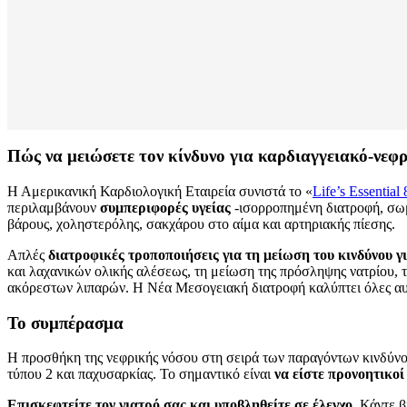
Πώς να μειώσετε τον κίνδυνο για καρδιαγγειακό-νεφ
Η Αμερικανική Καρδιολογική Εταιρεία συνιστά το «
Life’s Essential 
περιλαμβάνουν
συμπεριφορές υγείας
-ισορροπημένη διατροφή, σωμ
βάρους, χοληστερόλης, σακχάρου στο αίμα και αρτηριακής πίεσης.
Απλές
διατροφικές τροποποιήσεις για τη μείωση του κινδύνου 
και λαχανικών ολικής αλέσεως, τη μείωση της πρόσληψης νατρίου,
ακόρεστων λιπαρών. Η Νέα Μεσογειακή διατροφή καλύπτει όλες αυτέ
Το συμπέρασμα
Η προσθήκη της νεφρικής νόσου στη σειρά των παραγόντων κινδύνου
τύπου 2 και παχυσαρκίας. Το σημαντικό είναι
να είστε προνοητικο
Επισκεφτείτε τον γιατρό σας και υποβληθείτε σε έλεγχο
. Κάντε 