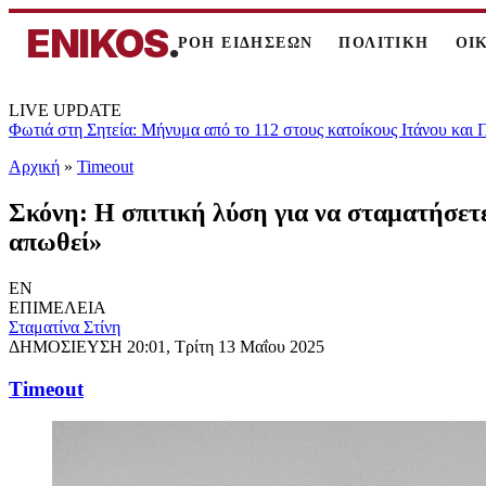
ENIKOS
.
ΡΟΗ ΕΙΔΗΣΕΩΝ
ΠΟΛΙΤΙΚΗ
ΟΙ
LIVE UPDATE
Φωτιά στη Σητεία: Μήνυμα από το 112 στους κατοίκους Ιτάνου και
Αρχική
»
Timeout
Σκόνη: Η σπιτική λύση για να σταματήσετ
απωθεί»
EN
ΕΠΙΜΕΛΕΙΑ
Σταματίνα Στίνη
ΔΗΜΟΣΙΕΥΣΗ
20:01, Τρίτη 13 Μαΐου 2025
Timeout