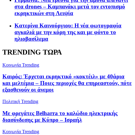
στα drones – Καμπανάκι μετά τον εντοπισμό
εκρηκτικών στη Λειψία
Κατερίνα Καινούργιου: Η νέα φωτογραφία
αγκαλιά με την κόρη της και με φόντο το
ηλιοβασίλεμα
TRENDING ΤΩΡΑ
Κοινωνία
Trending
Καιρός: Έρχεται εκρηκτικό «κοκτέιλ» με 40άρια
και μελτέμια – Ποιες περιοχές θα επηρεαστούν, πότε
εξασθενούν οι άνεμοι
Πολιτική
Trending
Με φρεγάτες Belharra το καλώδιο ηλεκτρικής
διασύνδεσης με Κύπρο – Ισραήλ
Κοινωνία
Trending