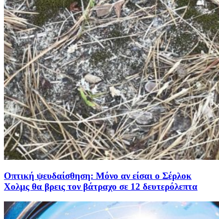
Οπτική ψευδαίσθηση: Μόνο αν είσαι ο Σέρλοκ
Χολμς θα βρεις τον βάτραχο σε 12 δευτερόλεπτα