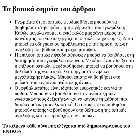
Τα βασικά σημεία του άρθρου
Γνωρίζατε ότι οι οπτικές ψευδαισθήσεις μπορούν να
βοηθήσουν στην πρόληψη της γήρανσης του εγκεφάλου;
Καθώς μεγαλώνουμε, ο εγκέφαλός μας χάνει μέρος της
ικανότητάς του να επεξεργάζεται οπτικές πληροφορίες. Αυτό
μπορεί να οδηγήσει σε προβλήματα με την όραση, όπως η
αντίληψη του βάθους και η αχρωματοψία.
Η επίλυση οπτικών ψευδαισθήσεων μπορεί να βοηθήσει στη
διατήρηση του εγκεφάλου ενεργού. Μελέτες έχουν δείξει ότι
η επίλυση οπτικών ψευδαισθήσεων μπορεί να βοηθήσει στη
βελτίωση της γνωστικής λειτουργίας σε ενήλικες
μεγαλύτερης ηλικίας. Μπορεί επίσης να βοηθήσει στη
μείωση του κινδύνου ανάπτυξης άνοιας.
Οι οφθαλμαπάτες είναι ιδιαίτερα ευεργετικές και για τα
παιδιά. Μπορούν να βοηθήσουν στην ανάπτυξη των
γνωστικών τους δεξιοτήτων και να κάνουν τη μάθηση πιο
διασκεδαστική και ελκυστική. Οι οπτικές ψευδαισθήσεις
μπορούν επίσης να βοηθήσουν στη βελτίωση της οπτικής
αντίληψης και της προσοχής των παιδιών.
Το κείμενο κάθε σύνοψης ελέγχεται από δημοσιογράφους του
ENIKOS