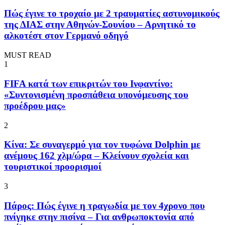
Πώς έγινε το τροχαίο με 2 τραυματίες αστυνομικούς
της ΔΙΑΣ στην Αθηνών-Σουνίου – Αρνητικό το
αλκοτέστ στον Γερμανό οδηγό
MUST READ
1
FIFA κατά των επικριτών του Ινφαντίνο:
«Συντονισμένη προσπάθεια υπονόμευσης του
προέδρου μας»
2
Κίνα: Σε συναγερμό για τον τυφώνα Dolphin με
ανέμους 162 χλμ/ώρα – Κλείνουν σχολεία και
τουριστικοί προορισμοί
3
Πάρος: Πώς έγινε η τραγωδία με τον 4χρονο που
πνίγηκε στην πισίνα – Για ανθρωποκτονία από