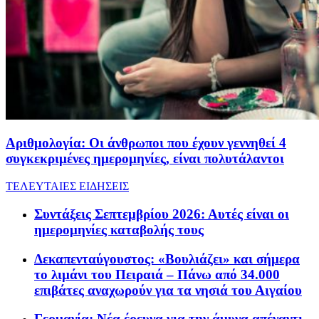
Αριθμολογία: Οι άνθρωποι που έχουν γεννηθεί 4
συγκεκριμένες ημερομηνίες, είναι πολυτάλαντοι
ΤΕΛΕΥΤΑΙΕΣ ΕΙΔΗΣΕΙΣ
Συντάξεις Σεπτεμβρίου 2026: Αυτές είναι οι
ημερομηνίες καταβολής τους
Δεκαπενταύγουστος: «Βουλιάζει» και σήμερα
το λιμάνι του Πειραιά – Πάνω από 34.000
επιβάτες αναχωρούν για τα νησιά του Αιγαίου
Γερμανία: Νέα έρευνα για την άμυνα απέναντι