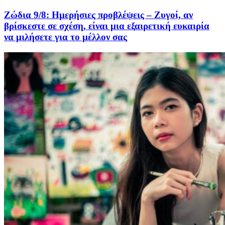
Ζώδια 9/8: Ημερήσιες προβλέψεις – Ζυγοί, αν
βρίσκεστε σε σχέση, είναι μια εξαιρετική ευκαιρία
να μιλήσετε για το μέλλον σας