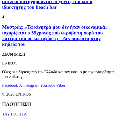
αμέλεια κατηγορούνται οι γονείς του και ο
ιδιοκτήτης του beach bar
4
Μυστράς: «Τα κίνητρά μου δεν ήταν οικονομικά»
ισχυρίζεται ο 55χρονος που έκρυβε τη σορό του
πατέρα του σε καταψύκτη – Δεν παρέστη στην
κηδεία του
ΔΙΑΦΗΜΙΣΗ
ENIKOS
Όλες οι ειδήσεις από την Ελλάδα και τον κόσμο με την εγκυρότητα
του enikos.gr.
Facebook
X
Instagram
YouTube
Viber
© 2026 ENIKOS
ΠΛΟΗΓΗΣΗ
ΤΑΥΤΟΤΗΤΑ