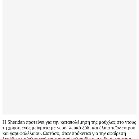
Η Sheridan προτείνει για την καταπολέμηση της μούχλας στο ντους
τη χρήση ενός μείγματα με νερό, λευκό ξύδι και έλαιο τεϊόδεντρου
και γαρυφαλέλαιου. Ωστόσο, όταν πρόκειται για την αφαίρεση
λεκέδων μούχλας από τους αρμούς πλακιδίων, η ειδικός προτιμά