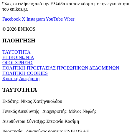
Όλες οι ειδήσεις από την Ελλάδα και τον κόσμο με την εγκυρότητα
του enikos.gr.
Facebook
X
Instagram
YouTube
Viber
© 2026 ENIKOS
ΠΛΟΗΓΗΣΗ
ΤΑΥΤΟΤΗΤΑ
ΕΠΙΚΟΙΝΩΝΙΑ
ΟΡΟΙ ΧΡΗΣΗΣ
ΠΟΛΙΤΙΚΗ ΠΡΟΣΤΑΣΙΑΣ ΠΡΟΣΩΠΙΚΩΝ ΔΕΔΟΜΕΝΩΝ
ΠΟΛΙΤΙΚΗ COOKIES
Κρατική Διαφήμιση
ΤΑΥΤΟΤΗΤΑ
Εκδότης:
Νίκος Χατζηνικολάου
Γενικός Διευθυντής - Διαχειριστής:
Μάνος Νιφλής
Διευθύντρια Σύνταξης:
Στεφανία Κασίμη
Ιδιοκτησία - Δικαιούχος domain:
ENIKOS AE