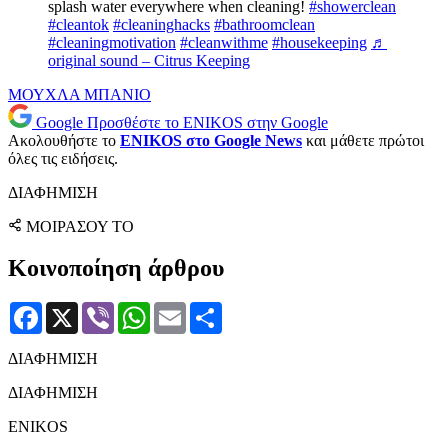
splash water everywhere when cleaning!
#showerclean
#cleantok
#cleaninghacks
#bathroomclean
#cleaningmotivation
#cleanwithme
#housekeeping
♬
original sound – Citrus Keeping
ΜΟΥΧΛΑ
ΜΠΑΝΙΟ
Google
Προσθέστε το ENIKOS στην Google
Ακολουθήστε το
ENIKOS στο Google News
και μάθετε πρώτοι
όλες τις ειδήσεις.
ΔΙΑΦΗΜΙΣΗ
ΜΟΙΡΑΣΟΥ ΤΟ
Κοινοποίηση άρθρου
Facebook
X
Viber
WhatsApp
Email
Μοιραστείτε
ΔΙΑΦΗΜΙΣΗ
ΔΙΑΦΗΜΙΣΗ
ENIKOS