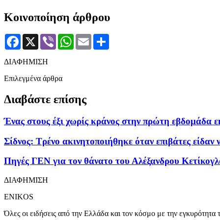
Κοινοποίηση άρθρου
Facebook
X
Viber
WhatsApp
Email
Μοιραστείτε
ΔΙΑΦΗΜΙΣΗ
Επιλεγμένα άρθρα
Διαβάστε επίσης
Ένας στους έξι χωρίς κράνος στην πρώτη εβδομάδα εκ
Σίδνος: Τρένο ακινητοποιήθηκε όταν επιβάτες είδαν 
Πηγές ΓΕΝ για τον θάνατο του Αλέξανδρου Κετίκογλ
ΔΙΑΦΗΜΙΣΗ
ENIKOS
Όλες οι ειδήσεις από την Ελλάδα και τον κόσμο με την εγκυρότητα τ