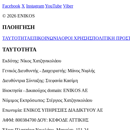
Facebook
X
Instagram
YouTube
Viber
© 2026 ENIKOS
ΠΛΟΗΓΗΣΗ
ΤΑΥΤΟΤΗΤΑ
ΕΠΙΚΟΙΝΩΝΙΑ
ΟΡΟΙ ΧΡΗΣΗΣ
ΠΟΛΙΤΙΚΗ ΠΡΟΣ
ΤΑΥΤΟΤΗΤΑ
Εκδότης:
Νίκος Χατζηνικολάου
Γενικός Διευθυντής - Διαχειριστής:
Μάνος Νιφλής
Διευθύντρια Σύνταξης:
Στεφανία Κασίμη
Ιδιοκτησία - Δικαιούχος domain:
ENIKOS AE
Νόμιμος Εκπρόσωπος:
Στέργιος Χατζηνικολάου
Επωνυμία:
ΕΝΙΚΟΣ ΥΠΗΡΕΣΙΕΣ ΔΙΑΔΙΚΤΥΟΥ ΑΕ
ΑΦΜ:
800384700
ΔΟΥ:
ΚΕΦΟΔΕ ΑΤΤΙΚΗΣ
Έδρα:
Πλαστήρα Νικολάου, Μαρούσι, 151 24