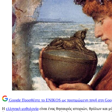
Google
Προσθέστε το ENIKOS ως προτιμώμενη πηγή στη Goo
Η
ελληνική μυθολογία
είναι ένας θησαυρός ιστοριών, θρύλων και μ