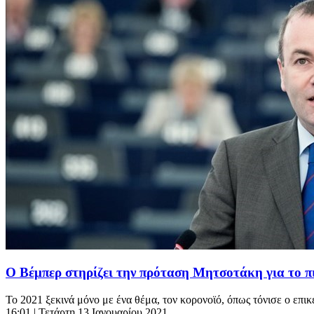
Ο Βέμπερ στηρίζει την πρόταση Μητσοτάκη για το π
To 2021 ξεκινά μόνο με ένα θέμα, τον κορονοϊό, όπως τόνισε ο επ
16:01
| Τετάρτη 13 Ιανουαρίου 2021