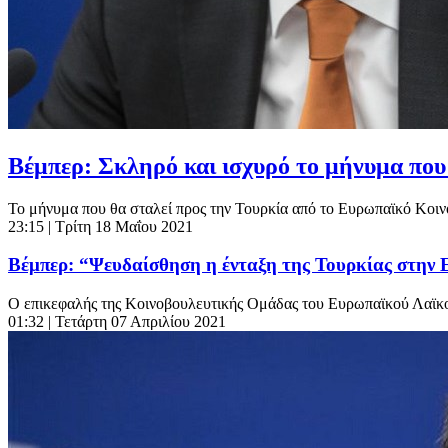
Βέμπερ: Σκληρό και ισχυρό το μήνυμα που
To μήνυμα που θα σταλεί προς την Τουρκία από το Ευρωπαϊκό Κοινο
23:15
| Τρίτη 18 Μαΐου 2021
Βέμπερ: “Ψευδαίσθηση η ένταξη της Τουρκίας στην
Ο επικεφαλής της Κοινοβουλευτικής Ομάδας του Ευρωπαϊκού Λαϊκ
01:32
| Τετάρτη 07 Απριλίου 2021