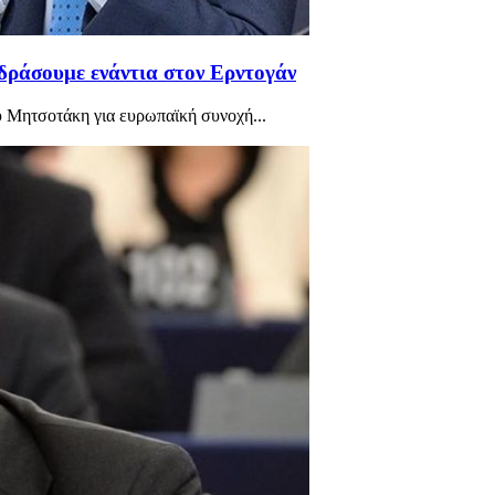
δράσουμε ενάντια στον Ερντογάν
Μητσοτάκη για ευρωπαϊκή συνοχή...