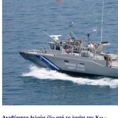
Ακυβέρνητο δελφίνι έξω από το λιμάνι της Κω –