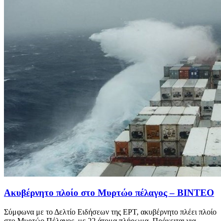
Ακυβέρνητο πλοίο στο Μυρτώο πέλαγος – ΒΙΝΤΕΟ
Σύμφωνα με το Δελτίο Ειδήσεων της ΕΡΤ, ακυβέρνητο πλέει πλοίο
στο Μυρτώο Πέλαγος, με 22 άτομα πλήρωμα. Πρόκειται για ...