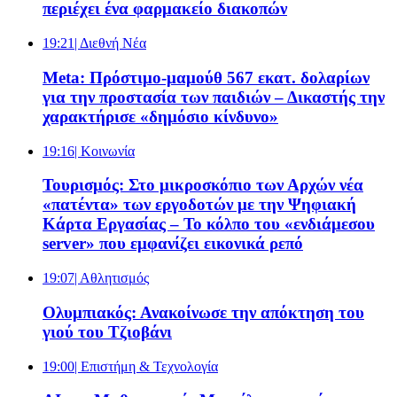
περιέχει ένα φαρμακείο διακοπών
19:21
| Διεθνή Νέα
Meta: Πρόστιμο-μαμούθ 567 εκατ. δολαρίων
για την προστασία των παιδιών – Δικαστής την
χαρακτήρισε «δημόσιο κίνδυνο»
19:16
| Κοινωνία
Τουρισμός: Στο μικροσκόπιο των Αρχών νέα
«πατέντα» των εργοδοτών με την Ψηφιακή
Κάρτα Εργασίας – Το κόλπο του «ενδιάμεσου
server» που εμφανίζει εικονικά ρεπό
19:07
| Αθλητισμός
Ολυμπιακός: Ανακοίνωσε την απόκτηση του
γιού του Τζιοβάνι
19:00
| Επιστήμη & Τεχνολογία