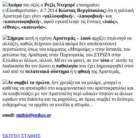
Ακόμα
πιο οξύς ο
Ρεζίς Ντεμπρέ
επισημαίνει
(«
Ελευθεροτυπία
», 4.7.2014
Κώστας Βεργόπουλος
) ότι η γαλλική
Αριστερά έχει γίνει «
γαλλοφοβική
», «
λαοφοβική
» και
«
κοινωνιοφοβική
», αφού εγκατέλειψε τις έννοιες
«λαός»,
«έθνος», «κοινωνία».
Σήμερα
αυτή η σχέση
Αριστεράς – λαού
αρχίζει σιγά-σιγά να
αλλάζει, καθώς δείχνουν (αλλά ακόμα δεν αποδεικνύουν)
περιπτώσεις όπως του κόμματος
«Μπορούμε;»
στην Ισπανία, του
μετώπου της Αριστεράς
στην Πορτογαλία, του
ΣΥΡΙΖΑ
στην
Ελλάδα κι άλλων, αλλού. Μένει να φανεί, αν τον
τόνο
σ’ αυτήν τη
διαδικασία θα τον δώσει η
παθολογία
που έχει δημιουργηθεί στον
λαό από το
πελατειακό σύστημα
ή η
ηθική
της Αριστεράς.
Αν συμβεί το πρώτο
, δεν χρειάζεται να μιλάμε, μπορεί ο
καθένας να αποσυρθεί στο κομμουνιστικό του αριστοκρατιλίκι και
να κουβεντιάζει με τον Αριστοτέλη περί ωδικών πτηνών κι άλλων
ωραίων στα διάσελα και τις ραχούλες, αν όμως συμβεί το δεύτερο
,
ενδεχομένως να αρχίσει να κινείται η ιστορία…
email:
stathis@enikos.gr
ΣΚΙΤΣΟ
ΣΤΑΘΗΣ