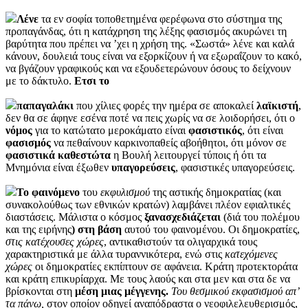
Λένε
τα εν σοφία τοποθετημένα φερέφωνα στο σύστημα της
προπαγάνδας, ότι η κατάχρηση της λέξης φασισμός ακυρώνει τη
βαρύτητα που πρέπει να ’χει η χρήση της. «Σωστά» λένε και καλά
κάνουν, δουλειά τους είναι να εξορκίζουν ή να εξωραΐζουν το κακό,
να βγάζουν γραφικούς και να εξουδετερώνουν όσους το δείχνουν
με το δάκτυλο.
Ετσι το
παπαγαλάκι
που χίλιες φορές την ημέρα σε αποκαλεί
λαϊκιστή
,
δεν θα σε άφηνε εσένα ποτέ να πεις χωρίς να σε λοιδορήσει, ότι ο
νόμος
για το κατώτατο μεροκάματο είναι
φασιστικός
, ότι είναι
φασισμός
να πεθαίνουν καρκινοπαθείς αβοήθητοι, ότι μόνον σε
φασιστικά καθεστώτα
η Βουλή λειτουργεί τύποις ή ότι τα
Μνημόνια είναι έξωθεν
υπαγορεύσεις
, φασιστικές υπαγορεύσεις.
Το φαινόμενο
του
εκφυλισμού
της αστικής δημοκρατίας (και
συνακολούθως των εθνικών κρατών) λαμβάνει πλέον εφιαλτικές
διαστάσεις. Μάλιστα ο κόσμος
ξανασχεδιάζεται
(διά του πολέμου
και της ειρήνης
) στη βάση
αυτού του φαινομένου. Οι δημοκρατίες,
στις κατέχουσες χώρες
, αντικαθιστούν τα ολιγαρχικά τους
χαρακτηριστικά με άλλα τυραννικότερα, ενώ στις
κατεχόμενες
χώρες
οι δημοκρατίες εκπίπτουν σε αφάνεια. Κράτη προτεκτοράτα
και κράτη επικυρίαρχα. Με τους λαούς και στα μεν και στα δε να
βρίσκονται στη
μέση μιας μέγγενης.
Του θεσμικού εκφασισμού απ’
τα πάνω,
στον οποίον οδηγεί αναπόδραστα ο νεοφιλελευθερισμός,