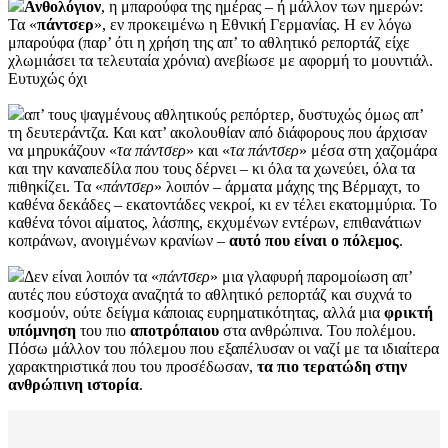
Ανθολόγιον
, η μπαρούφα της ημέρας – ή μάλλον των ημερών:
Τα «
πάντσερ
», εν προκειμένω η Εθνική Γερμανίας. Η εν λόγω
μπαρούφα (παρ’ ότι η χρήση της απ’ το αθλητικό ρεπορτάζ είχε
χλωμιάσει τα τελευταία χρόνια) ανεβίωσε με αφορμή το μουντιάλ.
Ευτυχώς όχι
απ’ τους ψαγμένους αθλητικούς ρεπόρτερ, δυστυχώς όμως απ’
τη δευτεράντζα. Και κατ’ ακολουθίαν από διάφορους που άρχισαν
να μηρυκάζουν «
τα πάντσερ
» και «
τα πάντσερ
» μέσα στη χαζομάρα
και την καναπεδίλα που τους δέρνει – κι όλα τα χωνεύει, όλα τα
πιθηκίζει. Τα «
πάντσερ
» λοιπόν – άρματα μάχης της Βέρμαχτ, το
καθένα δεκάδες – εκατοντάδες νεκροί, κι εν τέλει εκατομμύρια. Το
καθένα τόνοι αίματος, λάσπης, εκχυμένων εντέρων, επιθανάτιων
κοπράνων, ανοιγμένων κρανίων –
αυτό που είναι ο πόλεμος
.
Δεν είναι λοιπόν τα «
πάντσερ
» μια γλαφυρή παρομοίωση απ’
αυτές που εύστοχα αναζητά το αθλητικό ρεπορτάζ και συχνά το
κοσμούν, ούτε δείγμα κάποιας ευρηματικότητας, αλλά μια
φρικτή
υπόμνηση
του πιο
αποτρόπαιου
στα ανθρώπινα. Του πολέμου.
Πόσω μάλλον του πόλεμου που εξαπέλυσαν οι ναζί με τα ιδιαίτερα
χαρακτηριστικά που του προσέδωσαν,
τα πιο τερατώδη στην
ανθρώπινη ιστορία
.