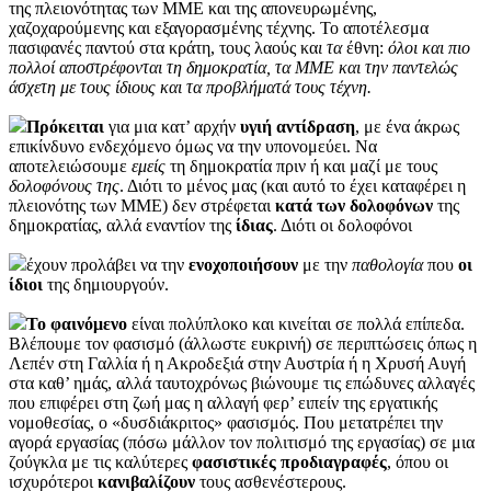
της πλειονότητας των ΜΜΕ και της απονευρωμένης,
χαζοχαρούμενης και εξαγορασμένης τέχνης. Το αποτέλεσμα
πασιφανές παντού στα κράτη, τους λαούς κα
ι τα
έθνη:
όλοι και πιο
πολλοί αποστρέφονται τη δημοκρατία, τα ΜΜΕ και την παντελώς
άσχετη με τους ίδιους και τα προβλήματά τους τέχνη.
Πρόκειται
για μια κατ’ αρχήν
υγιή αντίδραση
, με ένα άκρως
επικίνδυνο ενδεχόμενο όμως να την υπονομεύει. Να
αποτελειώσουμε
εμείς
τη δημοκρατία πριν ή και μαζί με τους
δολοφόνους
της
. Διότι το μένος μας (και αυτό το έχει καταφέρει η
πλειονότης των ΜΜΕ) δεν στρέφεται
κατά των δολοφόνων
της
δημοκρατίας, αλλά εναντίον της
ίδιας
. Διότι οι δολοφόνοι
έχουν προλάβει να την
ενοχοποιήσουν
με την
παθολογία
που
οι
ίδιοι
της δημιουργούν.
Το φαινόμενο
είναι πολύπλοκο και κινείται σε πολλά επίπεδα.
Βλέπουμε τον φασισμό (άλλωστε ευκρινή) σε περιπτώσεις όπως η
Λεπέν στη Γαλλία ή η Ακροδεξιά στην Αυστρία ή η Χρυσή Αυγή
στα καθ’ ημάς, αλλά ταυτοχρόνως βιώνουμε τις επώδυνες αλλαγές
που επιφέρει στη ζωή μας η αλλαγή φερ’ ειπείν της εργατικής
νομοθεσίας, ο «δυσδιάκριτος» φασισμός. Που μετατρέπει την
αγορά εργασίας (πόσω μάλλον τον πολιτισμό της εργασίας) σε μια
ζούγκλα με τις καλύτερες
φασιστικές προδιαγραφές
, όπου οι
ισχυρότεροι
κανιβαλίζουν
τους ασθενέστερους.