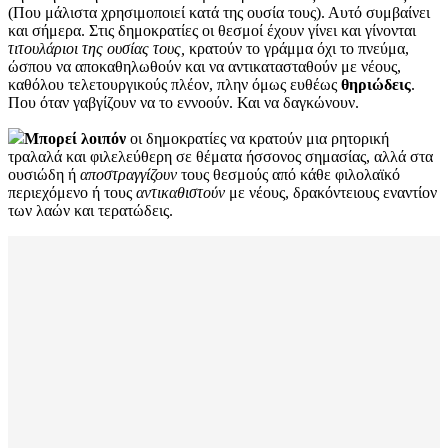
(Που μάλιστα χρησιμοποιεί κατά της ουσία τους). Αυτό συμβαίνει
και σήμερα. Στις δημοκρατίες οι θεσμοί έχουν γίνει και γίνονται
τιτουλάριοι της ουσίας τους,
κρατούν το γράμμα όχι το πνεύμα,
ώσπου να αποκαθηλωθούν και να αντικατασταθούν με νέους,
καθόλου τελετουργικούς πλέον, πλην όμως ευθέως
θηριώδεις
.
Που όταν γαβγίζουν να το εννοούν. Και να δαγκώνουν.
Μπορεί λοιπόν
οι δημοκρατίες να κρατούν μια ρητορική
τραλαλά και φιλελεύθερη σε θέματα ήσσονος σημασίας, αλλά στα
ουσιώδη ή
αποστραγγίζουν
τους θεσμούς από κάθε φιλολαϊκό
περιεχόμενο ή τους
αντικαθιστούν
με νέους, δρακόντειους εναντίον
των λαών και τερατώδεις.