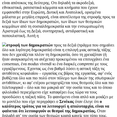
είναι απότοκος της δεύτερης. Οτι δηλαδή τα ακροδεξιά,
εθνικιστικά, ρατσιστικά κόμματα και κινήματα που έχουν
εμφανισθεί στην Ευρώπη, Δυτική και Ανατολική, ορισμένα
μάλιστα με μεγάλη επιρροή, είναι αποτέλεσμα της στροφής προς τα
δεξιά των ίδιων των δημοκρατιών, των ίδιων των θεσμικών
κομμάτων από τη σοσιαλδημοκρατία και την ενσωματωμένη
Αριστερά έως τη Δεξιά, συντηρητική, αντιδραστική και
ποπουλιστική. Αυτή η
στροφή των δημοκρατιών
προς τα δεξιά (πράγμα που σημαίνει
όλο και λιγότερη δημοκρατία) είναι η επιλογή μιας αστικής τάξης
που δεν χρειάζεται πλέον τη δημοκρατία, όσο τη χρειαζόταν (ή
ήταν αναγκασμένη να ανέχεται) προκειμένου να επιτυγχάνει ένα
consensus
, ένα
modus
vivendi
κι ένα διαρκές
compremi
με τους
εργαζόμενους. Εχοντας ως ένα βαθμό λύσει η αστική τάξη τις
αντιθέσεις κεφαλαίου – εργασίας εις βάρος της εργασίας, αφ’ ενός
βυθίζεται όλο και πιο πολύ στον πόλεμο των
δικών της εσωτερικών
αντιθέσεων,
κι αφ’ ετέρου μεταχειρίζεται τους θεσμούς όλο και πιο
τελετουργικά
– όλο και πιο μακριά απ’ την ουσία τους και το όποιο
φιλολαϊκό περιεχόμενο είχε καταφέρει έως τώρα να τους
προσδώσει η ταξική πάλη. Το φαινόμενο είναι απλό και μοιάζει με
το μοντέλο που είχε περιγράψει ο
Σενέκας
όταν έλεγε ότι
ο
καλύτερος τρόπος για να λειτουργεί η απολυταρχία, είναι να
φαίνεται ότι λειτουργούν οι θεσμοί της δημοκρατίας.
Οταν
δηλαδή απ’ την ουσία των θεσμών κρατά κανείς τον τύπο τους.