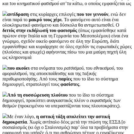
και του κινηματικού φασισμού απ’ τα κάτω
, ο οποίος εμφανίζεται ως
αντίδραση
στις κυρίαρχες επιλογές
που τον γεννούν
, ενώ δεν
είναι παρά το
μακρύ τους χέρι
. Το φαινόμενο αυτό είναι ένα
ολοκληρωτικό φαινόμενο και δύσκολα θα αντιμετωπισθεί. Ο
διττός στην εκδήλωσή του φασισμός
(όπως εμφανίσθηκε κατά
πρώτον στην Ιταλία και τη Γερμανία του Μεσοπολέμου) είναι ένα
γνώριμο, σχεδόν οικείο φαινόμενο σε όλη την Ευρώπη, διότι
εμφανίσθηκε και κυριάρχησε σε όλες σχεδόν τις ευρωπαϊκές χώρες
(πλούσιες και φτωχές) αφήνοντας πίσω του μια μαύρη πηχτή ύλη
ως κληρονομιά
που ακούει
στα ονόματα του
ρατσισμού
, του
εθνικισμού
, του
αμοραλισμού
, της
αποεκπαίδευσης
και της
ταξικής
περιθωριοποίησης
. Από τους
παρίες
που το ίδιο το σύστημα
δημιουργεί, στρατολογεί τους
φασίστες
.
Από τη συσσώρευση πλούτου
που το ίδιο το σύστημα
δημιουργεί, προκύπτει αναγκαστικός πλέον ο
εκφασισμός των
θεσμών
(προκειμένου να υπερασπίζονται τους πλουτοκράτες).
Με έναν λόγο,
η αστική τάξη απολείπει την αστική
δημοκρατία
. Χωρίς αντίπαλο δέος μετά την πτώση της ΕΣΣΔ [ο
σοσιαλισμός (κι όχι ο Σταλινισμός) παρ’ όλα τα προβλήματα στην
εφαρμογή του υπήρξε ό,τι πιο ανθρώπινο πέτυχε ο εργαζόμενος