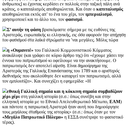
άνθρωπος] κι έχοντας κερδίσει εν πολλοίς στην ταξική πάλη ανά
κράτος, ο καπιταλισμός αποθηριώνεται. Και όταν ο
καπιταλισμός
αποθηριώνεται εκτός απ’ το ένα του χέρι, τον
ιμπεριαλισμό
,
χρησιμοποιεί και το άλλο του, τον
φασισμό
.
Σ’ αυτήν τη φάση
βρισκόμαστε σήμερα με τις ευθύνες της
Αριστεράς, ευρωπαϊκής κι ελληνικής,
εις όσα αφορούν την απήχηση
του φασισμού στα λαϊκά στρώματα
να ’ναι μεγάλες. Μόλις τώρα
η «Ουμανιτέ»
του Γαλλικού Κομμουνιστικού Κόμματος
ανακάλυψε (και γράφει σε κύριο άρθρο της) ότι «έχουμε χάσει την
έννοια του
πατριωτισμού
κι οφείλουμε να την ανακτήσουμε. Ο
πατριωτισμός δεν αποτελεί
αίρεση
. Είναι
δημιούργημα
της
Αριστεράς της Γαλλικής Επανάστασης του 1789 και ο
αριστερός
διεθνισμός
που ακολούθησε δεν καταργεί τον πατριωτισμό, αλλά
τον
εμπλουτίζει
». Και συνεχίζει η εφημερίδα: «Η
εθνική Γαλλική σημαία και η κόκκινη σημαία συμβαδίζουν
χέρι-χέρι
στη γαλλική ιστορία (σ.σ.: όπως συνέβη και στην
ελληνική ιστορία με το Εθνικό Απελευθερωτικό Μέτωπο,
ΕΑΜ
)
και πάντοτε η πατριωτική Αριστερά ήταν αυτή που δημιούργησε
τους
μεγάλους σταθμούς
της ιστορίας» (σ.σ.: όπως όταν με τον
«Μεγάλο Πατριωτικό Πόλεμο»
η ΕΣΣΔ συνέτριψε το φασιστικό
τέρας).