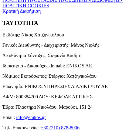
ΠΟΛΙΤΙΚΗ ΠΡΟΣΤΑΣΙΑΣ ΠΡΟΣΩΠΙΚΩΝ ΔΕΔΟΜΕΝΩΝ
ΠΟΛΙΤΙΚΗ COOKIES
Κρατική Διαφήμιση
ΤΑΥΤΟΤΗΤΑ
Εκδότης:
Νίκος Χατζηνικολάου
Γενικός Διευθυντής - Διαχειριστής:
Μάνος Νιφλής
Διευθύντρια Σύνταξης:
Στεφανία Κασίμη
Ιδιοκτησία - Δικαιούχος domain:
ENIKOS AE
Νόμιμος Εκπρόσωπος:
Στέργιος Χατζηνικολάου
Επωνυμία:
ΕΝΙΚΟΣ ΥΠΗΡΕΣΙΕΣ ΔΙΑΔΙΚΤΥΟΥ ΑΕ
ΑΦΜ:
800384700
ΔΟΥ:
ΚΕΦΟΔΕ ΑΤΤΙΚΗΣ
Έδρα:
Πλαστήρα Νικολάου, Μαρούσι, 151 24
Email:
info@enikos.gr
Τηλ. Επικοινωνίας:
+30 (210) 878-8006