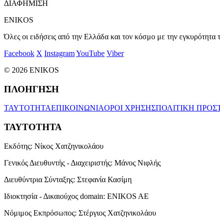
ΔΙΑΦΗΜΙΣΗ
ENIKOS
Όλες οι ειδήσεις από την Ελλάδα και τον κόσμο με την εγκυρότητα τ
Facebook
X
Instagram
YouTube
Viber
© 2026 ENIKOS
ΠΛΟΗΓΗΣΗ
ΤΑΥΤΟΤΗΤΑ
ΕΠΙΚΟΙΝΩΝΙΑ
ΟΡΟΙ ΧΡΗΣΗΣ
ΠΟΛΙΤΙΚΗ ΠΡΟΣ
ΤΑΥΤΟΤΗΤΑ
Εκδότης:
Νίκος Χατζηνικολάου
Γενικός Διευθυντής - Διαχειριστής:
Μάνος Νιφλής
Διευθύντρια Σύνταξης:
Στεφανία Κασίμη
Ιδιοκτησία - Δικαιούχος domain:
ENIKOS AE
Νόμιμος Εκπρόσωπος:
Στέργιος Χατζηνικολάου