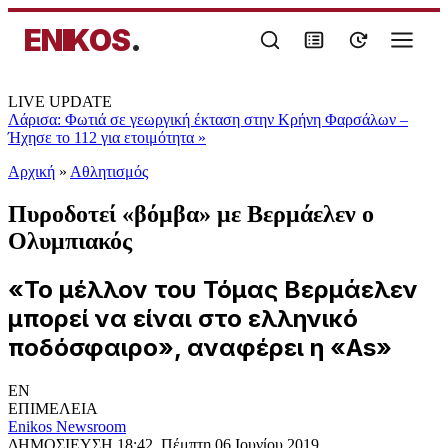
ENIKOS
.
LIVE UPDATE
Λάρισα: Φωτιά σε γεωργική έκταση στην Κρήνη Φαρσάλων –
Ήχησε το 112 για ετοιμότητα
»
Αρχική
»
Αθλητισμός
Πυροδοτεί «βόμβα» με Βερμάελεν ο
Ολυμπιακός
«Το μέλλον του Τόμας Βερμάελεν
μπορεί να είναι στο ελληνικό
ποδόσφαιρο», αναφέρει η «As»
EN
ΕΠΙΜΕΛΕΙΑ
Enikos Newsroom
ΔΗΜΟΣΙΕΥΣΗ
18:42, Πέμπτη 06 Ιουνίου 2019