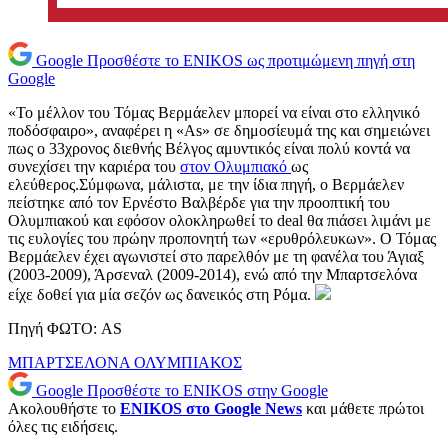
Google
Προσθέστε το ENIKOS ως προτιμώμενη πηγή στη
Google
«Το μέλλον του Τόμας Βερμάελεν μπορεί να είναι στο ελληνικό
ποδόσφαιρο», αναφέρει η «As» σε δημοσίευμά της και σημειώνει
πως ο 33χρονος διεθνής Βέλγος αμυντικός είναι πολύ κοντά να
συνεχίσει την καριέρα του
στον Ολυμπιακό
ως
ελεύθερος.Σύμφωνα, μάλιστα, με την ίδια πηγή, ο Βερμάελεν
πείστηκε από τον Ερνέστο Βαλβέρδε για την προοπτική του
Ολυμπιακού και εφόσον ολοκληρωθεί το deal θα πιάσει λιμάνι με
τις ευλογίες του πρώην προπονητή των «ερυθρόλευκων». Ο Τόμας
Βερμάελεν έχει αγωνιστεί στο παρελθόν με τη φανέλα του Άγιαξ
(2003-2009), Άρσεναλ (2009-2014), ενώ από την Μπαρτσελόνα
είχε δοθεί για μία σεζόν ως δανεικός στη Ρόμα.
Πηγή ΦΩΤΟ: AS
ΜΠΑΡΤΣΕΛΟΝΑ
ΟΛΥΜΠΙΑΚΟΣ
Google
Προσθέστε το ENIKOS στην Google
Ακολουθήστε το
ENIKOS στο Google News
και μάθετε πρώτοι
όλες τις ειδήσεις.