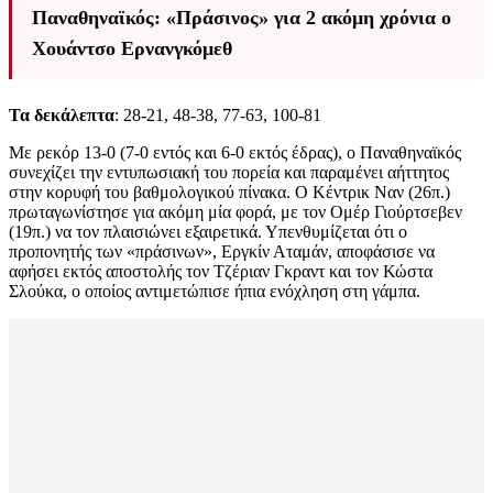
Παναθηναϊκός: «Πράσινος» για 2 ακόμη χρόνια ο
Χουάντσο Ερνανγκόμεθ
Τα δεκάλεπτα
: 28-21, 48-38, 77-63, 100-81
Με ρεκόρ 13-0 (7-0 εντός και 6-0 εκτός έδρας), ο Παναθηναϊκός
συνεχίζει την εντυπωσιακή του πορεία και παραμένει αήττητος
στην κορυφή του βαθμολογικού πίνακα. Ο Κέντρικ Ναν (26π.)
πρωταγωνίστησε για ακόμη μία φορά, με τον Ομέρ Γιούρτσεβεν
(19π.) να τον πλαισιώνει εξαιρετικά. Υπενθυμίζεται ότι ο
προπονητής των «πράσινων», Εργκίν Αταμάν, αποφάσισε να
αφήσει εκτός αποστολής τον Τζέριαν Γκραντ και τον Κώστα
Σλούκα, ο οποίος αντιμετώπισε ήπια ενόχληση στη γάμπα.