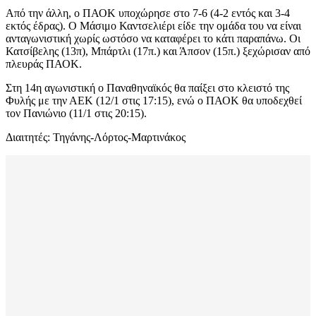
Από την άλλη, ο ΠΑΟΚ υποχώρησε στο 7-6 (4-2 εντός και 3-4
εκτός έδρας). Ο Μάσιμο Καντσελιέρι είδε την ομάδα του να είναι
ανταγωνιστική χωρίς ωστόσο να καταφέρει το κάτι παραπάνω. Οι
Κατσίβελης (13π), Μπάρτλι (17π.) και Άπσον (15π.) ξεχώρισαν από
πλευράς ΠΑΟΚ.
Στη 14η αγωνιστική ο Παναθηναϊκός θα παίξει στο κλειστό της
Φυλής με την ΑΕΚ (12/1 στις 17:15), ενώ ο ΠΑΟΚ θα υποδεχθεί
τον Πανιώνιο (11/1 στις 20:15).
Διαιτητές: Τηγάνης-Λόρτος-Μαρτινάκος