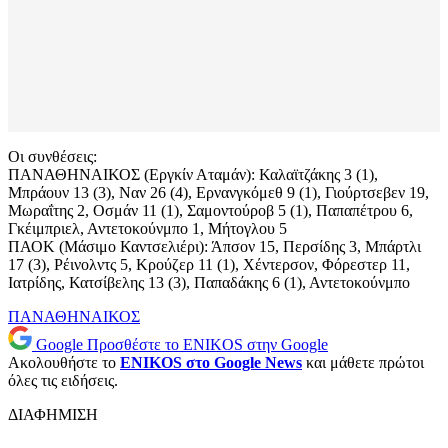
Οι συνθέσεις:
ΠΑΝΑΘΗΝΑΙΚΟΣ (Εργκίν Αταμάν): Καλαϊτζάκης 3 (1),
Μπράουν 13 (3), Ναν 26 (4), Ερνανγκόμεθ 9 (1), Γιούρτσεβεν 19,
Μωραΐτης 2, Οσμάν 11 (1), Σαμοντούροβ 5 (1), Παπαπέτρου 6,
Γκέιμπριελ, Αντετοκούνμπο 1, Μήτογλου 5
ΠΑΟΚ (Μάσιμο Καντσελιέρι): Άπσον 15, Περσίδης 3, Μπάρτλι
17 (3), Ρέινολντς 5, Κρούζερ 11 (1), Χέντερσον, Φόρεστερ 11,
Ιατρίδης, Κατσίβελης 13 (3), Παπαδάκης 6 (1), Αντετοκούνμπο
ΠΑΝΑΘΗΝΑΙΚΟΣ
Google
Προσθέστε το ENIKOS στην Google
Ακολουθήστε το
ENIKOS στο Google News
και μάθετε πρώτοι
όλες τις ειδήσεις.
ΔΙΑΦΗΜΙΣΗ