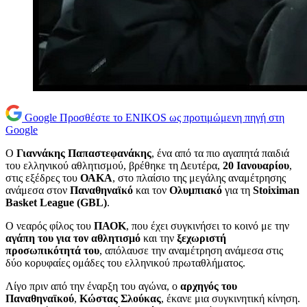
Google
Προσθέστε το ENIKOS ως προτιμώμενη πηγή στη
Google
Ο
Γιαννάκης Παπαστεφανάκης
, ένα από τα πιο αγαπητά παιδιά
του ελληνικού αθλητισμού, βρέθηκε τη Δευτέρα,
20 Ιανουαρίου
,
στις εξέδρες του
ΟΑΚΑ
, στο πλαίσιο της μεγάλης αναμέτρησης
ανάμεσα στον
Παναθηναϊκό
και τον
Ολυμπιακό
για τη
Stoiximan
Basket League (GBL)
.
Ο νεαρός φίλος του
ΠΑΟΚ
, που έχει συγκινήσει το κοινό με την
αγάπη του για τον αθλητισμό
και την
ξεχωριστή
προσωπικότητά του
, απόλαυσε την αναμέτρηση ανάμεσα στις
δύο κορυφαίες ομάδες του ελληνικού πρωταθλήματος.
Λίγο πριν από την έναρξη του αγώνα, ο
αρχηγός του
Παναθηναϊκού
,
Κώστας Σλούκας
, έκανε μια συγκινητική κίνηση.