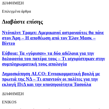
ΔΙΑΦΗΜΙΣΗ
Επιλεγμένα άρθρα
Διαβάστε επίσης
Ντόναλντ Τραμπ: Αμερικανοί αστροναύτες θα πάνε
στον Άρη – Η αποθέωση από τον Έλον Μασκ –
Βίντεο
Εύβοια: Τα «γύρισαν» τα δύο αδέλφια για την
δολοφονία του πατέρα τους – Τι ισχυρίστηκαν στην
συμπληρωματική τους απολογία
Δημοσκόπηση ALCO: Εννιακομματική βουλή με
πρωτιά της ΝΔ – Τι απαντούν οι πολίτες για την
εκλογή ΠτΔ και την υποψηφιότητα Τασούλα
ΔΙΑΦΗΜΙΣΗ
ENIKOS