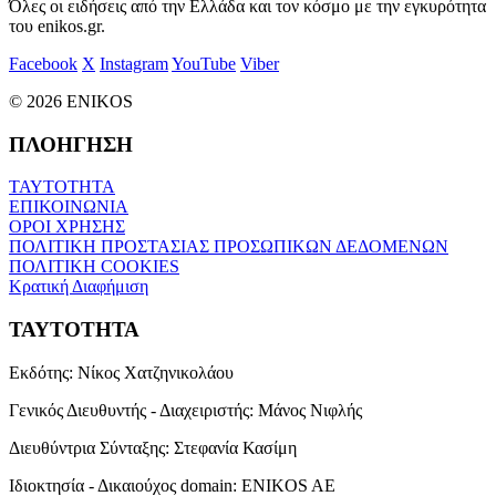
Όλες οι ειδήσεις από την Ελλάδα και τον κόσμο με την εγκυρότητα
του enikos.gr.
Facebook
X
Instagram
YouTube
Viber
© 2026 ENIKOS
ΠΛΟΗΓΗΣΗ
ΤΑΥΤΟΤΗΤΑ
ΕΠΙΚΟΙΝΩΝΙΑ
ΟΡΟΙ ΧΡΗΣΗΣ
ΠΟΛΙΤΙΚΗ ΠΡΟΣΤΑΣΙΑΣ ΠΡΟΣΩΠΙΚΩΝ ΔΕΔΟΜΕΝΩΝ
ΠΟΛΙΤΙΚΗ COOKIES
Κρατική Διαφήμιση
ΤΑΥΤΟΤΗΤΑ
Εκδότης:
Νίκος Χατζηνικολάου
Γενικός Διευθυντής - Διαχειριστής:
Μάνος Νιφλής
Διευθύντρια Σύνταξης:
Στεφανία Κασίμη
Ιδιοκτησία - Δικαιούχος domain:
ENIKOS AE