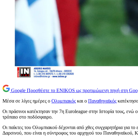
Google
Προσθέστε το ENIKOS ως προτιμώμενη πηγή στη Goo
Μέσα σε λίγες ημέρες ο
Ολυμπιακός
και ο
Παναθηναϊκός
κατέκτησαν
Οι πράσινοι κατέκτησαν την 7η Euroleague στην Ιστορία τους, ενώ
τρόπαιο στο ποδόσφαιρο.
Οι παίκτες του Ολυμπιακού δέχονται από χθες συγχαρητήρια για το
Δαρσινού, που είναι η σύντροφος του αρχηγού του Παναθηναϊκού, 