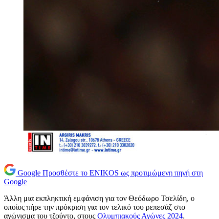
Google
Προσθέστε το ENIKOS ως προτιμώμενη πηγή στη
Google
Άλλη μια εκπληκτική εμφάνιση για τον Θεόδωρο Τσελίδη, ο
οποίος πήρε την πρόκριση για τον τελικό του ρεπεσάζ στο
αγώνισμα του τζούντο, στους
Ολυμπιακούς Αγώνες 2024
.