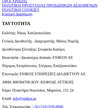
ΟΡΟΙ ΧΡΗΣΗΣ
ΠΟΛΙΤΙΚΗ ΠΡΟΣΤΑΣΙΑΣ ΠΡΟΣΩΠΙΚΩΝ ΔΕΔΟΜΕΝΩΝ
ΠΟΛΙΤΙΚΗ COOKIES
Κρατική Διαφήμιση
ΤΑΥΤΟΤΗΤΑ
Εκδότης:
Νίκος Χατζηνικολάου
Γενικός Διευθυντής - Διαχειριστής:
Μάνος Νιφλής
Διευθύντρια Σύνταξης:
Στεφανία Κασίμη
Ιδιοκτησία - Δικαιούχος domain:
ENIKOS AE
Νόμιμος Εκπρόσωπος:
Στέργιος Χατζηνικολάου
Επωνυμία:
ΕΝΙΚΟΣ ΥΠΗΡΕΣΙΕΣ ΔΙΑΔΙΚΤΥΟΥ ΑΕ
ΑΦΜ:
800384700
ΔΟΥ:
ΚΕΦΟΔΕ ΑΤΤΙΚΗΣ
Έδρα:
Πλαστήρα Νικολάου, Μαρούσι, 151 24
Email:
info@enikos.gr
Τηλ. Επικοινωνίας:
+30 (210) 878-8006