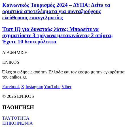
Κοινωνικός Τουρισμός 2024 – ΔΥΠΑ: Δείτε τα
οριστικά αποτελέσματα για συνταξιούχους
ελεύθερους επαγγελματίες
Τεστ IQ για δυνατούς λύτες: Μπορείτε να
σχηματίσετε 3 τρίγωνα μετακινώντας 2 σπίρτα;
Έχετε 10 δευτερόλεπτα
ΔΙΑΦΗΜΙΣΗ
ENIKOS
Όλες οι ειδήσεις από την Ελλάδα και τον κόσμο με την εγκυρότητα
του enikos.gr.
Facebook
X
Instagram
YouTube
Viber
© 2026 ENIKOS
ΠΛΟΗΓΗΣΗ
ΤΑΥΤΟΤΗΤΑ
ΕΠΙΚΟΙΝΩΝΙΑ