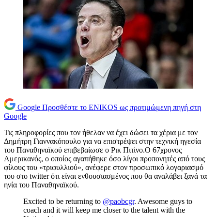
Google
Προσθέστε το ENIKOS ως προτιμώμενη πηγή στη
Google
Τις πληροφορίες που τον ήθελαν να έχει δώσει τα χέρια με τον
Δημήτρη Γιαννακόπουλο για να επιστρέψει στην τεχνική ηγεσία
του Παναθηναϊκού επιβεβαίωσε ο Ρικ Πιτίνο.Ο 67χρονος
Αμερικανός, ο οποίος αγαπήθηκε όσο λίγοι προπονητές από τους
φίλους του «τριφυλλιού», ανέφερε στον προσωπικό λογαριασμό
του στο twitter ότι είναι ενθουσιασμένος που θα αναλάβει ξανά τα
ηνία του Παναθηναϊκού.
Excited to be returning to
@paobcgr
. Awesome guys to
coach and it will keep me closer to the talent with the