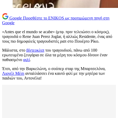
Google
Προσθέστε το ENIKOS ως προτιμώμενη πηγή στη
Google
«Antes que el mundo se acabe» (μτφ. πριν τελειώσει ο κόσμος),
τραγουδά ο Rene Juan Perez Joglar, ή αλλιώς Residente, ένας από
τους πιο δημοφιλείς τραγουδιστές ραπ στο Πουέρτο Ρίκο.
Μάλιστα, στο
βίντεοκλιπ
του τραγουδιού, πάνω από 100
ερωτευμένα ζευγάρια σε όλα τα μέρη του κόσμου δίνουν έναν
παθιασμένο
φιλί
.
Έτσι, από την Βαρκελώνη, ο σούπερ σταρ της Μπαρτσελόνα,
Λιονέλ Μέσι
ανταλλάσσει ένα καυτό φιλί με την μητέρα των
παιδιών του, Αντονέλα!