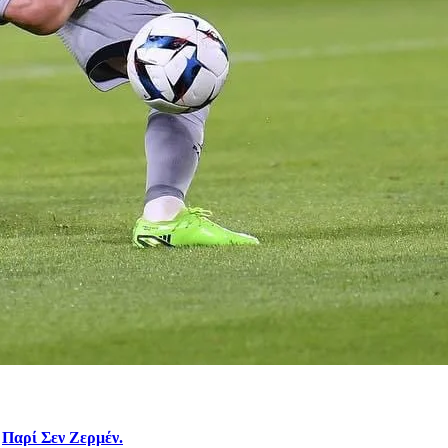
ν
Παρί Σεν Ζερμέν.