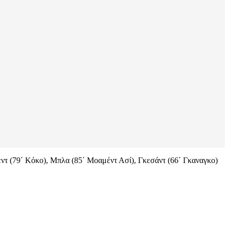
ντ (79΄ Κόκο), Μπλα (85΄ Μοαμέντ Ασί), Γκεσάντ (66΄ Γκαναγκο)