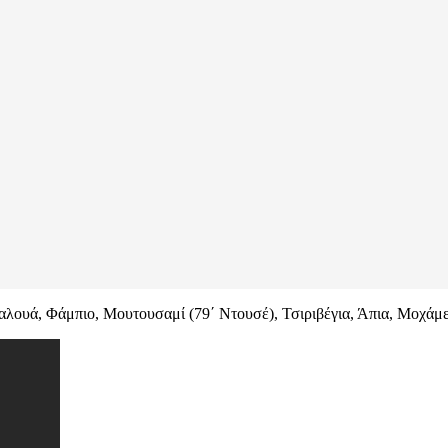
Παλουά, Φάμπιο, Μουτουσαμί (79΄ Ντουσέ), Τσιριβέγια, Άπια, Μοχάμε