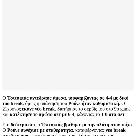
Ο
Τσιτσιπάς αντέδρασε άμεσα
,
ισοφαρίζοντας σε 4-4 με δικό
του break
, όμως η απάντηση του
Ρούνε ήταν καθοριστική
. Ο
21χρονος
έκανε νέο break
, διατήρησε το σερβίς του στο 9ο game
και
κατέκτησε το πρώτο σετ με 6-4
, κάνοντας το
1-0 στα σετ
.
Στο
δεύτερο σετ
, ο
Τσιτσιπάς βρέθηκε με την πλάτη στον τοίχο
.
Ο
Ρούνε συνέχισε με σταθερότητα
, καταφέρνοντας
νέο break
στο 5ο game
, γεγονός που έγειρε την πλάστιγγα υπέρ του.