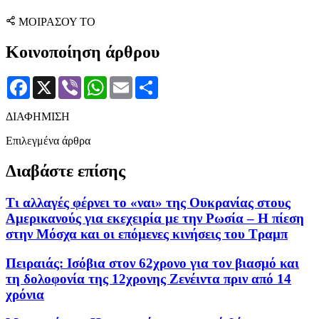
ΜΟΙΡΑΣΟΥ ΤΟ
Κοινοποίηση άρθρου
Facebook
X
Viber
WhatsApp
Email
Μοιραστείτε
ΔΙΑΦΗΜΙΣΗ
Επιλεγμένα άρθρα
Διαβάστε επίσης
Τι αλλαγές φέρνει το «ναι» της Ουκρανίας στους
Αμερικανούς για εκεχειρία με την Ρωσία – Η πίεση
στην Μόσχα και οι επόμενες κινήσεις του Τραμπ
Πειραιάς: Ισόβια στον 62χρονο για τον βιασμό και
τη δολοφονία της 12χρονης Ζενέιντα πριν από 14
χρόνια