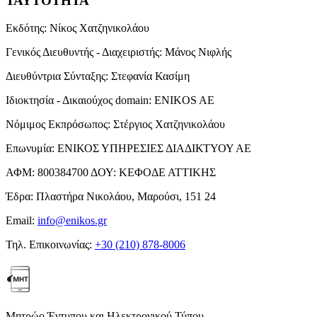
ΤΑΥΤΟΤΗΤΑ
Εκδότης:
Νίκος Χατζηνικολάου
Γενικός Διευθυντής - Διαχειριστής:
Μάνος Νιφλής
Διευθύντρια Σύνταξης:
Στεφανία Κασίμη
Ιδιοκτησία - Δικαιούχος domain:
ENIKOS AE
Νόμιμος Εκπρόσωπος:
Στέργιος Χατζηνικολάου
Επωνυμία:
ΕΝΙΚΟΣ ΥΠΗΡΕΣΙΕΣ ΔΙΑΔΙΚΤΥΟΥ ΑΕ
ΑΦΜ:
800384700
ΔΟΥ:
ΚΕΦΟΔΕ ΑΤΤΙΚΗΣ
Έδρα:
Πλαστήρα Νικολάου, Μαρούσι, 151 24
Email:
info@enikos.gr
Τηλ. Επικοινωνίας:
+30 (210) 878-8006
Μητρώο Έντυπου και Ηλεκτρονικού Τύπου