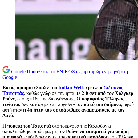
Google
Προσθέστε το ENIKOS ως προτιμώμενη πηγή στη
Google
Εκτός προημιτελικών του
Indian Wells
έμεινε ο
Στέφανος
Τσιτσιπάς
, καθώς γνώρισε την ήττα με
2-0 σετ από τον Χόλγκερ
Ρούνε
, στους «16» της διοργάνωσης. Ο
κορυφαίος Έλληνας
τενίστας
δεν κατάφερε να «λυγίσει» τον
κακό του δαίμονα
, αφού
αυτή ήταν
η 4η ήττα του σε ισάριθμες αναμετρήσεις με τον
Δανό
.
Η
πορεία του Τσιτσιπά
στο τουρνουά της Καλιφόρνια
ολοκληρώθηκε πρόωρα, με τον
Ρούνε να επικρατεί για ακόμη
μία φορά
, επιβεβαιώνοντας την
αρνητική παράδοση
του Έλληνα