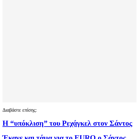
Διαβάστε επίσης:
Η “υπόκλιση” του Ρεχάγκελ στον Σάντος
Έκανε και τάμα για το EURO ο Σάντος