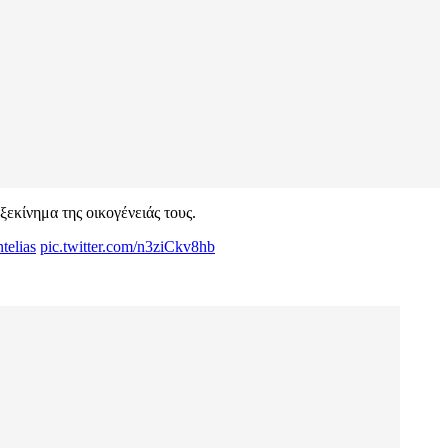
εκίνημα της οικογένειάς τους.
telias
pic.twitter.com/n3ziCkv8hb