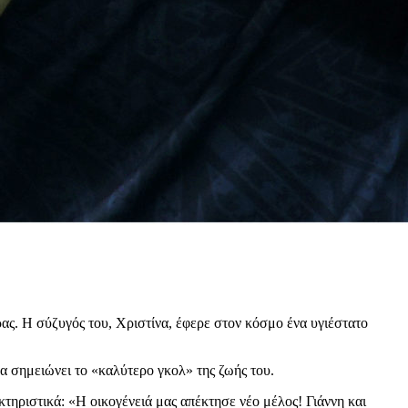
ρας. Η σύζυγός του, Χριστίνα, έφερε στον κόσμο ένα υγιέστατο
α σημειώνει το «καλύτερο γκολ» της ζωής του.
ηριστικά: «Η οικογένειά μας απέκτησε νέο μέλος! Γιάννη και