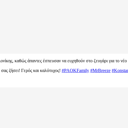
ονίκης, καθώς άπαντες έσπευσαν να ευχηθούν στο ζευγάρι για το νέο ξ
 σας ζήσει! Γερός και καλότυχος!
#PAOKFamily
#MrBreeze
#Konstan