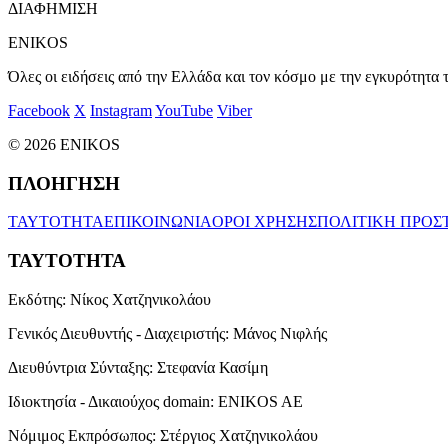
ΔΙΑΦΗΜΙΣΗ
ENIKOS
Όλες οι ειδήσεις από την Ελλάδα και τον κόσμο με την εγκυρότητα τ
Facebook
X
Instagram
YouTube
Viber
© 2026 ENIKOS
ΠΛΟΗΓΗΣΗ
ΤΑΥΤΟΤΗΤΑ
ΕΠΙΚΟΙΝΩΝΙΑ
ΟΡΟΙ ΧΡΗΣΗΣ
ΠΟΛΙΤΙΚΗ ΠΡΟΣ
ΤΑΥΤΟΤΗΤΑ
Εκδότης:
Νίκος Χατζηνικολάου
Γενικός Διευθυντής - Διαχειριστής:
Μάνος Νιφλής
Διευθύντρια Σύνταξης:
Στεφανία Κασίμη
Ιδιοκτησία - Δικαιούχος domain:
ENIKOS AE
Νόμιμος Εκπρόσωπος:
Στέργιος Χατζηνικολάου