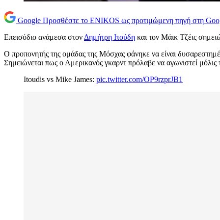
Google
Προσθέστε το ENIKOS ως προτιμώμενη πηγή στη Goo
Επεισόδιο ανάμεσα στον
Δημήτρη Ιτούδη
και τον Μάικ Τζέις σημει
Ο προπονητής της ομάδας της Μόσχας φάνηκε να είναι δυσαρεστημέν
Σημειώνεται πως ο Αμερικανός γκαρντ πρόλαβε να αγωνιστεί μόλις τρ
Itoudis vs Mike James:
pic.twitter.com/OP9rzprJB1