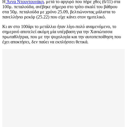
Η
Άννα Ντουντουνάκη
, μετά το αργυρό που πήρε χθες (6/11) στα
100μ. πεταλούδα, ανέβηκε σήμερα στο τρίτο σκαλί του βάθρου
στα 50μ. πεταλούδα με χρόνο 25.09, βελτιώνοντας μάλιστα το
πανελλήνιο ρεκόρ (25.22) που είχε κάνει στον ημιτελικό.
Κι αν στο 100άρι το μετάλλιο ήταν λίγο-πολύ αναμενόμενο, το
σημερινό αποτελεί ακόμη μία υπέρβαση για την Χανιώτισσα
πρωταθλήτρια, που με την ψυχολογία και την αυτοπεποίθηση που
έχει αποκτήσει, δεν παύει να εκπλήσσει θετικά.