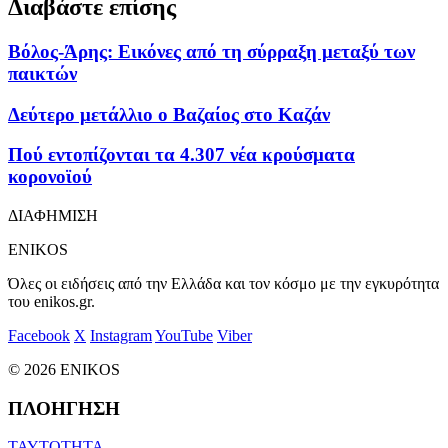
Διαβάστε επίσης
Βόλος-Άρης: Εικόνες από τη σύρραξη μεταξύ των
παικτών
Δεύτερο μετάλλιο ο Βαζαίος στο Καζάν
Πού εντοπίζονται τα 4.307 νέα κρούσματα
κορονοϊού
ΔΙΑΦΗΜΙΣΗ
ENIKOS
Όλες οι ειδήσεις από την Ελλάδα και τον κόσμο με την εγκυρότητα
του enikos.gr.
Facebook
X
Instagram
YouTube
Viber
© 2026 ENIKOS
ΠΛΟΗΓΗΣΗ
ΤΑΥΤΟΤΗΤΑ