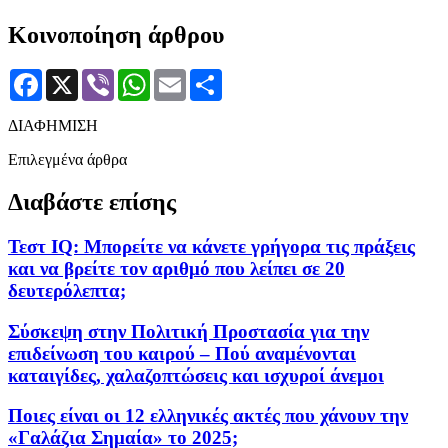
Κοινοποίηση άρθρου
Facebook
X
Viber
WhatsApp
Email
Μοιραστείτε
ΔΙΑΦΗΜΙΣΗ
Επιλεγμένα άρθρα
Διαβάστε επίσης
Τεστ IQ: Mπορείτε να κάνετε γρήγορα τις πράξεις
και να βρείτε τον αριθμό που λείπει σε 20
δευτερόλεπτα;
Σύσκεψη στην Πολιτική Προστασία για την
επιδείνωση του καιρού – Πού αναμένονται
καταιγίδες, χαλαζοπτώσεις και ισχυροί άνεμοι
Ποιες είναι οι 12 ελληνικές ακτές που χάνουν την
«Γαλάζια Σημαία» το 2025;