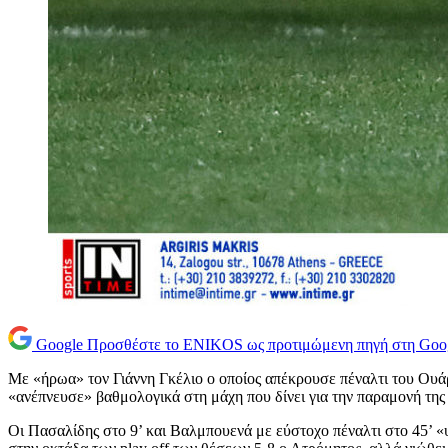
Google
Προσθέστε το ENIKOS ως προτιμώμενη πηγή στη Goo
Με «ήρωα» τον Γιάννη Γκέλιο ο οποίος απέκρουσε πέναλτι του Ουά
«ανέπνευσε» βαθμολογικά στη μάχη που δίνει για την παραμονή τη
Οι Πασαλίδης στο 9’ και Βαλμπουενά με εύστοχο πέναλτι στο 45’ «υπ