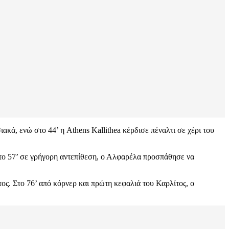
ακά, ενώ στο 44’ η Athens Kallithea κέρδισε πέναλτι σε χέρι του
στο 57’ σε γρήγορη αντεπίθεση, ο Αλφαρέλα προσπάθησε να
τος. Στο 76’ από κόρνερ και πρώτη κεφαλιά του Καρλίτος, ο