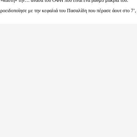
ι «καυτή» την… ανάσα του ΟΦΗ που είναι ένα βαθμό μακριά του.
προειδοποίησε με την κεφαλιά του Πασαλίδη που πέρασε άουτ στο 7’, 