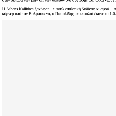
στην οκτάδα των play off των θέσεων 5-8 ο Ατρόμητος, αλλά νιώθε
Η Athens Kallithea ξεκίνησε με φουλ επιθετική διάθεση κι αφού… 
κόρνερ από τον Βαλμπουενά, ο Πασαλίδης με κεφαλιά έκανε το 1-0.