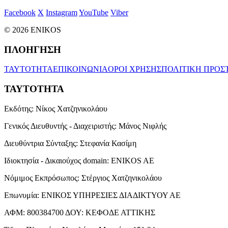
Facebook
X
Instagram
YouTube
Viber
© 2026 ENIKOS
ΠΛΟΗΓΗΣΗ
ΤΑΥΤΟΤΗΤΑ
ΕΠΙΚΟΙΝΩΝΙΑ
ΟΡΟΙ ΧΡΗΣΗΣ
ΠΟΛΙΤΙΚΗ ΠΡΟΣ
ΤΑΥΤΟΤΗΤΑ
Εκδότης:
Νίκος Χατζηνικολάου
Γενικός Διευθυντής - Διαχειριστής:
Μάνος Νιφλής
Διευθύντρια Σύνταξης:
Στεφανία Κασίμη
Ιδιοκτησία - Δικαιούχος domain:
ENIKOS AE
Νόμιμος Εκπρόσωπος:
Στέργιος Χατζηνικολάου
Επωνυμία:
ΕΝΙΚΟΣ ΥΠΗΡΕΣΙΕΣ ΔΙΑΔΙΚΤΥΟΥ ΑΕ
ΑΦΜ:
800384700
ΔΟΥ:
ΚΕΦΟΔΕ ΑΤΤΙΚΗΣ