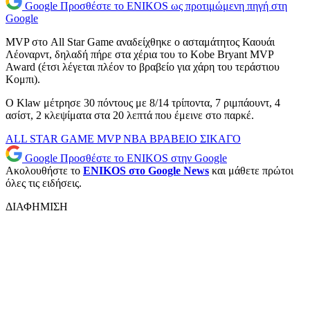
Google
Προσθέστε το ENIKOS ως προτιμώμενη πηγή στη
Google
ΜVP στο All Star Game αναδείχθηκε ο ασταμάτητος Καουάι
Λέοναρντ, δηλαδή πήρε στα χέρια του το Kobe Bryant MVP
Award (έτσι λέγεται πλέον το βραβείο για χάρη του τεράστιου
Κομπι).
Ο Klaw μέτρησε 30 πόντους με 8/14 τρίποντα, 7 ριμπάουντ, 4
ασίστ, 2 κλεψίματα στα 20 λεπτά που έμεινε στο παρκέ.
ALL STAR GAME
MVP
NBA
ΒΡΑΒΕΙΟ
ΣΙΚΑΓΟ
Google
Προσθέστε το ENIKOS στην Google
Ακολουθήστε το
ENIKOS στο Google News
και μάθετε πρώτοι
όλες τις ειδήσεις.
ΔΙΑΦΗΜΙΣΗ