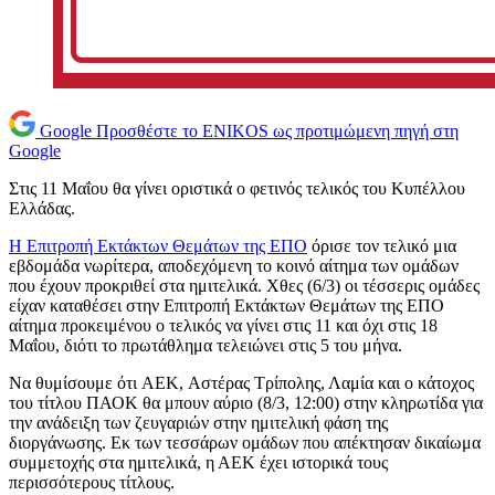
Google
Προσθέστε το ENIKOS ως προτιμώμενη πηγή στη
Google
Στις 11 Μαΐου θα γίνει οριστικά ο φετινός τελικός του Κυπέλλου
Ελλάδας.
Η Επιτροπή Εκτάκτων Θεμάτων της ΕΠΟ
όρισε τον τελικό μια
εβδομάδα νωρίτερα, αποδεχόμενη το κοινό αίτημα των ομάδων
που έχουν προκριθεί στα ημιτελικά. Χθες (6/3) οι τέσσερις ομάδες
είχαν καταθέσει στην Επιτροπή Εκτάκτων Θεμάτων της ΕΠΟ
αίτημα προκειμένου ο τελικός να γίνει στις 11 και όχι στις 18
Μαΐου, διότι το πρωτάθλημα τελειώνει στις 5 του μήνα.
Να θυμίσουμε ότι AEK, Αστέρας Τρίπολης, Λαμία και ο κάτοχος
του τίτλου ΠΑΟΚ θα μπουν αύριο (8/3, 12:00) στην κληρωτίδα για
την ανάδειξη των ζευγαριών στην ημιτελική φάση της
διοργάνωσης. Εκ των τεσσάρων ομάδων που απέκτησαν δικαίωμα
συμμετοχής στα ημιτελικά, η ΑΕΚ έχει ιστορικά τους
περισσότερους τίτλους.