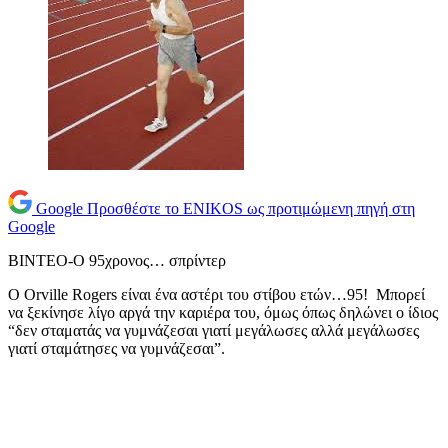
Google
Προσθέστε το ENIKOS ως προτιμώμενη πηγή στη
Google
ΒΙΝΤΕΟ-Ο 95χρονος… σπρίντερ
Ο Orville Rogers είναι ένα αστέρι του στίβου ετών…95! Μπορεί
να ξεκίνησε λίγο αργά την καριέρα του, όμως όπως δηλώνει ο ίδιος
“δεν σταματάς να γυμνάζεσαι γιατί μεγάλωσες αλλά μεγάλωσες
γιατί σταμάτησες να γυμνάζεσαι”.