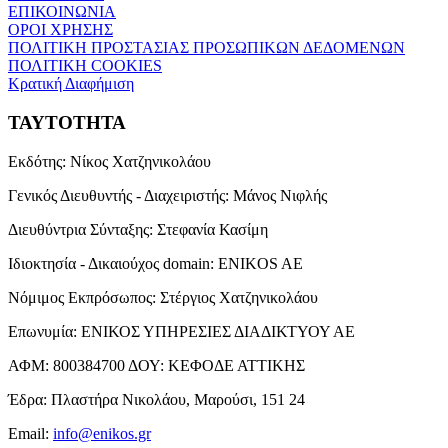
ΕΠΙΚΟΙΝΩΝΙΑ
ΟΡΟΙ ΧΡΗΣΗΣ
ΠΟΛΙΤΙΚΗ ΠΡΟΣΤΑΣΙΑΣ ΠΡΟΣΩΠΙΚΩΝ ΔΕΔΟΜΕΝΩΝ
ΠΟΛΙΤΙΚΗ COOKIES
Κρατική Διαφήμιση
ΤΑΥΤΟΤΗΤΑ
Εκδότης:
Νίκος Χατζηνικολάου
Γενικός Διευθυντής - Διαχειριστής:
Μάνος Νιφλής
Διευθύντρια Σύνταξης:
Στεφανία Κασίμη
Ιδιοκτησία - Δικαιούχος domain:
ENIKOS AE
Νόμιμος Εκπρόσωπος:
Στέργιος Χατζηνικολάου
Επωνυμία:
ΕΝΙΚΟΣ ΥΠΗΡΕΣΙΕΣ ΔΙΑΔΙΚΤΥΟΥ ΑΕ
ΑΦΜ:
800384700
ΔΟΥ:
ΚΕΦΟΔΕ ΑΤΤΙΚΗΣ
Έδρα:
Πλαστήρα Νικολάου, Μαρούσι, 151 24
Email:
info@enikos.gr