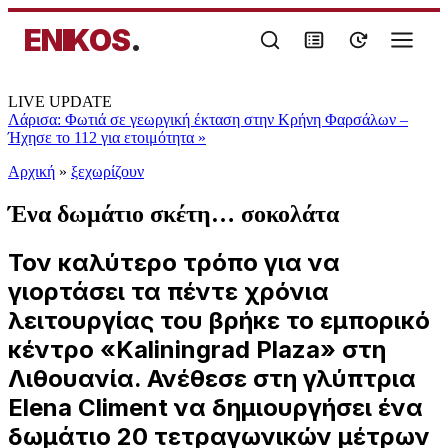
ENIKOS
.
LIVE UPDATE
Λάρισα: Φωτιά σε γεωργική έκταση στην Κρήνη Φαρσάλων –
Ήχησε το 112 για ετοιμότητα
»
Αρχική
»
ξεχωρίζουν
Ένα δωμάτιο σκέτη… σοκολάτα
Τον καλύτερο τρόπο για να
γιορτάσει τα πέντε χρόνια
λειτουργίας του βρήκε το εμπορικό
κέντρο «Kaliningrad Plaza» στη
Λιθουανία. Ανέθεσε στη γλύπτρια
Elena Climent να δημιουργήσει ένα
δωμάτιο 20 τετραγωνικών μέτρων