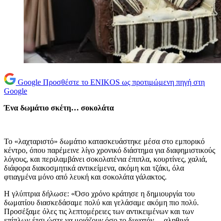
Google
Προσθέστε το ENIKOS ως προτιμώμενη πηγή στη
Google
Ένα δωμάτιο σκέτη… σοκολάτα
Το «λαχταριστό» δωμάτιο κατασκευάστηκε μέσα στο εμπορικό
κέντρο, όπου παρέμεινε λίγο χρονικό διάστημα για διαφημιστικούς
λόγους, και περιλαμβάνει σοκολατένια έπιπλα, κουρτίνες, χαλιά,
διάφορα διακοσμητικά αντικείμενα, ακόμη και τζάκι, όλα
φτιαγμένα μόνο από λευκή και σοκολάτα γάλακτος.
Η γλύπτρια δήλωσε: «Όσο χρόνο κράτησε η δημιουργία του
δωματίου διασκεδάσαμε πολύ και γελάσαμε ακόμη πιο πολύ.
Προσέξαμε όλες τις λεπτομέρειες των αντικειμένων και των
επίπλων έτσι ώστε να μοιάζουν όσο το δυνατόν… αληθινά,