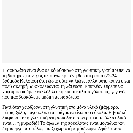
Η σοκολάτα είναι ένα υλικό δύσκολο στη γλυπτική, γιατί πρέπει να
τη διατηρείς συνεχώς σε συγκεκριμένη θερμοκρασία (22-24
βαθμούς Κελσίου) έτσι ώστε ούτε να λιώνει αλλά ούτε και να είναι
πολύ σκληρή, δυσκολεύοντας τη λάξευση. Επιπλέον έπρεπε να
χρησιμοποιούμε εναλλάξ λευκή και σοκολάτα γάλακτος, γεγονός
που μας δυσκόλεψε ακόμη περισσότερο.
Γιατί όταν χειρίζεσαι στη γλυπτική ένα μόνο υλικό (μάρμαρο,
πέτρα, ξύλο, πάγο κ.λπ.) τα πράγματα είναι πιο εύκολα. Η βασική
διαφορά με τη γλυπτική στη σοκολάτα συγκριτικά με άλλα υλικά
είναι… η μυρωδιά! Το άρωμα της σοκολάτας είναι μοναδικό και
δημιουργεί στο τέλος μια ξεχωριστή ατμόσφαιρα. Αφήστε που