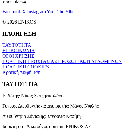
του enikos.gr.
Facebook
X
Instagram
YouTube
Viber
© 2026 ENIKOS
ΠΛΟΗΓΗΣΗ
ΤΑΥΤΟΤΗΤΑ
ΕΠΙΚΟΙΝΩΝΙΑ
ΟΡΟΙ ΧΡΗΣΗΣ
ΠΟΛΙΤΙΚΗ ΠΡΟΣΤΑΣΙΑΣ ΠΡΟΣΩΠΙΚΩΝ ΔΕΔΟΜΕΝΩΝ
ΠΟΛΙΤΙΚΗ COOKIES
Κρατική Διαφήμιση
ΤΑΥΤΟΤΗΤΑ
Εκδότης:
Νίκος Χατζηνικολάου
Γενικός Διευθυντής - Διαχειριστής:
Μάνος Νιφλής
Διευθύντρια Σύνταξης:
Στεφανία Κασίμη
Ιδιοκτησία - Δικαιούχος domain:
ENIKOS AE