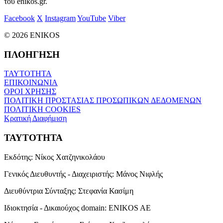
του enikos.gr.
Facebook
X
Instagram
YouTube
Viber
© 2026 ENIKOS
ΠΛΟΗΓΗΣΗ
ΤΑΥΤΟΤΗΤΑ
ΕΠΙΚΟΙΝΩΝΙΑ
ΟΡΟΙ ΧΡΗΣΗΣ
ΠΟΛΙΤΙΚΗ ΠΡΟΣΤΑΣΙΑΣ ΠΡΟΣΩΠΙΚΩΝ ΔΕΔΟΜΕΝΩΝ
ΠΟΛΙΤΙΚΗ COOKIES
Κρατική Διαφήμιση
ΤΑΥΤΟΤΗΤΑ
Εκδότης:
Νίκος Χατζηνικολάου
Γενικός Διευθυντής - Διαχειριστής:
Μάνος Νιφλής
Διευθύντρια Σύνταξης:
Στεφανία Κασίμη
Ιδιοκτησία - Δικαιούχος domain:
ENIKOS AE