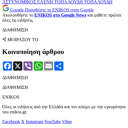
ΑΣΤΥΝΟΜΙΚΟΣ
ΕΛΕΝΗ ΤΟΠΑΛΟΥΔΗ
ΤΟΠΑΛΟΥΔΗ
Google
Προσθέστε το ENIKOS στην Google
Ακολουθήστε το
ENIKOS στο Google News
και μάθετε πρώτοι
όλες τις ειδήσεις.
ΔΙΑΦΗΜΙΣΗ
ΜΟΙΡΑΣΟΥ ΤΟ
Κοινοποίηση άρθρου
Facebook
X
Viber
WhatsApp
Email
Μοιραστείτε
ΔΙΑΦΗΜΙΣΗ
ΔΙΑΦΗΜΙΣΗ
ENIKOS
Όλες οι ειδήσεις από την Ελλάδα και τον κόσμο με την εγκυρότητα
του enikos.gr.
Facebook
X
Instagram
YouTube
Viber