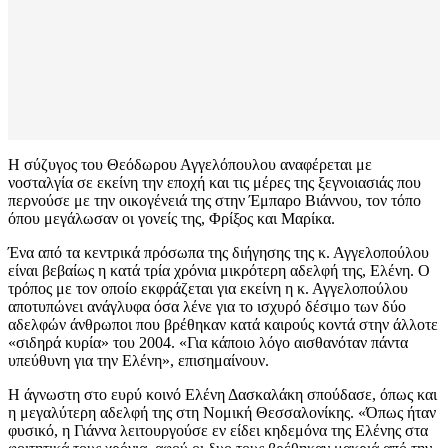
Η σύζυγος του Θεόδωρου Αγγελόπουλου αναφέρεται με
νοσταλγία σε εκείνη την εποχή και τις μέρες της ξεγνοιασιάς που
περνούσε με την οικογένειά της στην Έμπαρο Βιάννου, τον τόπο
όπου μεγάλωσαν οι γονείς της, Φρίξος και Μαρίκα.
Ένα από τα κεντρικά πρόσωπα της διήγησης της κ. Αγγελοπούλου
είναι βεβαίως η κατά τρία χρόνια μικρότερη αδελφή της, Ελένη. Ο
τρόπος με τον οποίο εκφράζεται για εκείνη η κ. Αγγελοπούλου
αποτυπώνει ανάγλυφα όσα λένε για το ισχυρό δέσιμο των δύο
αδελφών άνθρωποι που βρέθηκαν κατά καιρούς κοντά στην άλλοτε
«σιδηρά κυρία» του 2004. «Για κάποιο λόγο αισθανόταν πάντα
υπεύθυνη για την Ελένη», επισημαίνουν.
Η άγνωστη στο ευρύ κοινό Ελένη Δασκαλάκη σπούδασε, όπως και
η μεγαλύτερη αδελφή της στη Νομική Θεσσαλονίκης. «Όπως ήταν
φυσικό, η Γιάννα λειτουργούσε εν είδει κηδεμόνα της Ελένης στα