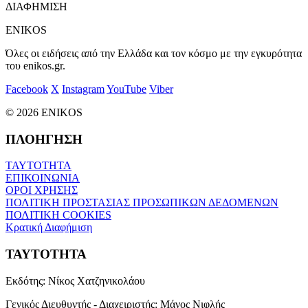
ΔΙΑΦΗΜΙΣΗ
ENIKOS
Όλες οι ειδήσεις από την Ελλάδα και τον κόσμο με την εγκυρότητα
του enikos.gr.
Facebook
X
Instagram
YouTube
Viber
© 2026 ENIKOS
ΠΛΟΗΓΗΣΗ
ΤΑΥΤΟΤΗΤΑ
ΕΠΙΚΟΙΝΩΝΙΑ
ΟΡΟΙ ΧΡΗΣΗΣ
ΠΟΛΙΤΙΚΗ ΠΡΟΣΤΑΣΙΑΣ ΠΡΟΣΩΠΙΚΩΝ ΔΕΔΟΜΕΝΩΝ
ΠΟΛΙΤΙΚΗ COOKIES
Κρατική Διαφήμιση
ΤΑΥΤΟΤΗΤΑ
Εκδότης:
Νίκος Χατζηνικολάου
Γενικός Διευθυντής - Διαχειριστής:
Μάνος Νιφλής