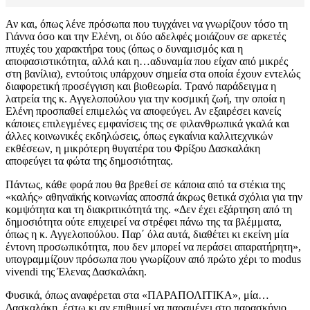
Αν και, όπως λένε πρόσωπα που τυγχάνει να γνωρίζουν τόσο τη
Γιάννα όσο και την Ελένη, οι δύο αδελφές μοιάζουν σε αρκετές
πτυχές του χαρακτήρα τους (όπως ο δυναμισμός και η
αποφασιστικότητα, αλλά και η…αδυναμία που είχαν από μικρές
στη βανίλια), εντούτοις υπάρχουν σημεία στα οποία έχουν εντελώς
διαφορετική προσέγγιση και βιοθεωρία. Τρανό παράδειγμα η
λατρεία της κ. Αγγελοπούλου για την κοσμική ζωή, την οποία η
Ελένη προσπαθεί επιμελώς να αποφεύγει. Αν εξαιρέσει κανείς
κάποιες επιλεγμένες εμφανίσεις της σε φιλανθρωπικά γκαλά και
άλλες κοινωνικές εκδηλώσεις, όπως εγκαίνια καλλιτεχνικών
εκθέσεων, η μικρότερη θυγατέρα του Φρίξου Δασκαλάκη
αποφεύγει τα φώτα της δημοσιότητας.
Πάντως, κάθε φορά που θα βρεθεί σε κάποια από τα στέκια της
«καλής» αθηναϊκής κοινωνίας αποσπά άκρως θετικά σχόλια για την
κομψότητα και τη διακριτικότητά της. «Δεν έχει εξάρτηση από τη
δημοσιότητα ούτε επιχειρεί να στρέφει πάνω της τα βλέμματα,
όπως η κ. Αγγελοπούλου. Παρ΄ όλα αυτά, διαθέτει κι εκείνη μία
έντονη προσωπικότητα, που δεν μπορεί να περάσει απαρατήρητη»,
υπογραμμίζουν πρόσωπα που γνωρίζουν από πρώτο χέρι το modus
vivendi της Έλενας Δασκαλάκη.
Φυσικά, όπως αναφέρεται στα «ΠΑΡΑΠΟΛΙΤΙΚΑ», μία…
Δασκαλάκη, έστω κι αν επιθυμεί να παραμένει στο παρασκήνιο,