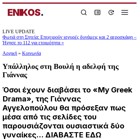
ENIKOS
.
LIVE UPDATE
Φωτιά στη Σητεία: Επιχειρούν ισχυρές δυνάμεις και 2 αεροσκάφη –
Ήχησε το 112 για ετοιμότητα
»
Αρχική
»
Κοινωνία
Υπάλληλος στη Βουλή η αδελφή της
Γιάννας
Όσοι έχουν διαβάσει το «My Greek
Drama», της Γιάννας
Αγγελοπούλου θα πρόσεξαν πως
μέσα από τις σελίδες του
παρουσιάζονται ουσιαστικά δύο
γυναίκες... ΔΙΑΒΑΣΤΕ ΕΔΩ