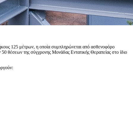
ήκους 125 μέτρων, η οποία συμπληρώνεται από ασθενοφόρο
ν 50 θέσεων της σύγχρονης Μονάδας Εντατικής Θεραπείας στο ίδιο
υργούν: