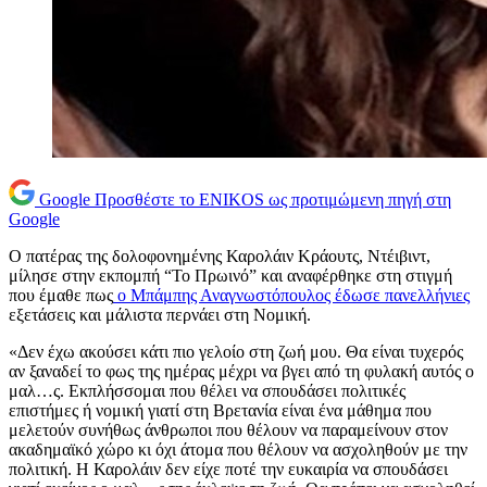
Google
Προσθέστε το ENIKOS ως προτιμώμενη πηγή στη
Google
Ο πατέρας της δολοφονημένης Καρολάιν Κράουτς, Ντέιβιντ,
μίλησε στην εκπομπή “Το Πρωινό” και αναφέρθηκε στη στιγμή
που έμαθε πως
ο Μπάμπης Αναγνωστόπουλος έδωσε πανελλήνιες
εξετάσεις και μάλιστα περνάει στη Νομική.
«Δεν έχω ακούσει κάτι πιο γελοίο στη ζωή μου. Θα είναι τυχερός
αν ξαναδεί το φως της ημέρας μέχρι να βγει από τη φυλακή αυτός ο
μαλ…ς. Εκπλήσσομαι που θέλει να σπουδάσει πολιτικές
επιστήμες ή νομική γιατί στη Βρετανία είναι ένα μάθημα που
μελετούν συνήθως άνθρωποι που θέλουν να παραμείνουν στον
ακαδημαϊκό χώρο κι όχι άτομα που θέλουν να ασχοληθούν με την
πολιτική. Η Καρολάιν δεν είχε ποτέ την ευκαιρία να σπουδάσει