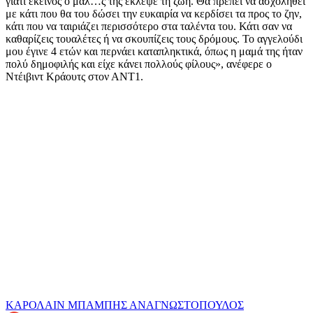
γιατί εκείνος ο μαλ…ς της έκλεψε τη ζωή. Θα πρέπει να ασχοληθεί
με κάτι που θα του δώσει την ευκαιρία να κερδίσει τα προς το ζην,
κάτι που να ταιριάζει περισσότερο στα ταλέντα του. Κάτι σαν να
καθαρίζεις τουαλέτες ή να σκουπίζεις τους δρόμους. Το αγγελούδι
μου έγινε 4 ετών και περνάει καταπληκτικά, όπως η μαμά της ήταν
πολύ δημοφιλής και είχε κάνει πολλούς φίλους», ανέφερε ο
Ντέιβιντ Κράουτς στον ΑΝΤ1.
ΚΑΡΟΛΑΙΝ
ΜΠΑΜΠΗΣ ΑΝΑΓΝΩΣΤΟΠΟΥΛΟΣ