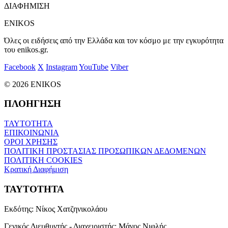
ΔΙΑΦΗΜΙΣΗ
ENIKOS
Όλες οι ειδήσεις από την Ελλάδα και τον κόσμο με την εγκυρότητα
του enikos.gr.
Facebook
X
Instagram
YouTube
Viber
© 2026 ENIKOS
ΠΛΟΗΓΗΣΗ
ΤΑΥΤΟΤΗΤΑ
ΕΠΙΚΟΙΝΩΝΙΑ
ΟΡΟΙ ΧΡΗΣΗΣ
ΠΟΛΙΤΙΚΗ ΠΡΟΣΤΑΣΙΑΣ ΠΡΟΣΩΠΙΚΩΝ ΔΕΔΟΜΕΝΩΝ
ΠΟΛΙΤΙΚΗ COOKIES
Κρατική Διαφήμιση
ΤΑΥΤΟΤΗΤΑ
Εκδότης:
Νίκος Χατζηνικολάου
Γενικός Διευθυντής - Διαχειριστής:
Μάνος Νιφλής