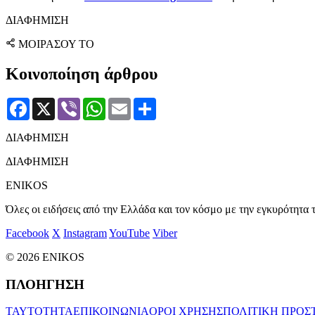
ΔΙΑΦΗΜΙΣΗ
ΜΟΙΡΑΣΟΥ ΤΟ
Κοινοποίηση άρθρου
Facebook
X
Viber
WhatsApp
Email
Μοιραστείτε
ΔΙΑΦΗΜΙΣΗ
ΔΙΑΦΗΜΙΣΗ
ENIKOS
Όλες οι ειδήσεις από την Ελλάδα και τον κόσμο με την εγκυρότητα τ
Facebook
X
Instagram
YouTube
Viber
© 2026 ENIKOS
ΠΛΟΗΓΗΣΗ
ΤΑΥΤΟΤΗΤΑ
ΕΠΙΚΟΙΝΩΝΙΑ
ΟΡΟΙ ΧΡΗΣΗΣ
ΠΟΛΙΤΙΚΗ ΠΡΟΣ